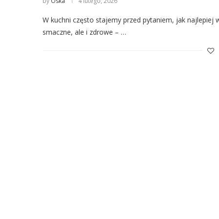
by
Oska
4 lutego, 2026
W kuchni często stajemy przed pytaniem, jak najlepiej w
smaczne, ale i zdrowe – …