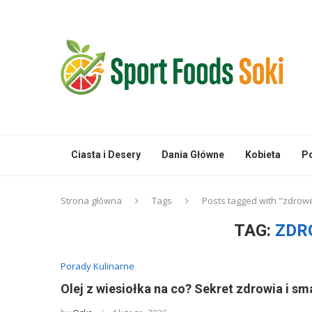
Ciasta i Desery
Dania Główne
Kobieta
Po
Strona główna
Tags
Posts tagged with "zdrowe
TAG:
ZDR
Porady Kulinarne
Olej z wiesiołka na co? Sekret zdrowia i sm