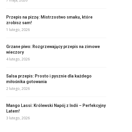
7 maja, 2026
Przepis na pizzę: Mistrzostwo smaku, które
zrobisz sam!
1 lutego, 2026
Grzane piwo: Rozgrzewający przepis na zimowe
wieczory
4 lutego, 2026
Salsa przepis: Prosto i pysznie dla każdego
miłośnika gotowania
2 lutego, 2026
Mango Lassi: Królewski Napój z Indii – Perfekcyjny
Latem!
3 lutego, 2026