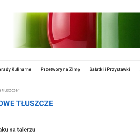
rady Kulinarne
Przetwory na Zimę
Sałatki i Przystawki
 tłuszcze"
OWE TŁUSZCZE
aku na talerzu