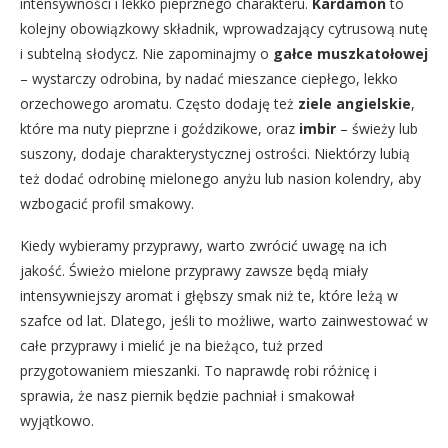
intensywności i lekko pieprznego charakteru.
Kardamon
to
kolejny obowiązkowy składnik, wprowadzający cytrusową nutę
i subtelną słodycz. Nie zapominajmy o
gałce muszkatołowej
– wystarczy odrobina, by nadać mieszance ciepłego, lekko
orzechowego aromatu. Często dodaję też
ziele angielskie
,
które ma nuty pieprzne i goździkowe, oraz
imbir
– świeży lub
suszony, dodaje charakterystycznej ostrości. Niektórzy lubią
też dodać odrobinę mielonego anyżu lub nasion kolendry, aby
wzbogacić profil smakowy.
Kiedy wybieramy przyprawy, warto zwrócić uwagę na ich
jakość. Świeżo mielone przyprawy zawsze będą miały
intensywniejszy aromat i głębszy smak niż te, które leżą w
szafce od lat. Dlatego, jeśli to możliwe, warto zainwestować w
całe przyprawy i mielić je na bieżąco, tuż przed
przygotowaniem mieszanki. To naprawdę robi różnicę i
sprawia, że nasz piernik będzie pachniał i smakował
wyjątkowo.