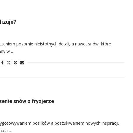
lizuje?
eniem pozornie nieistotnych detali, a nawet snów, które
iany w …
enie snów o fryzjerze
ygotowywaniem posiłków a poszukiwaniem nowych inspiracji,
 mają …