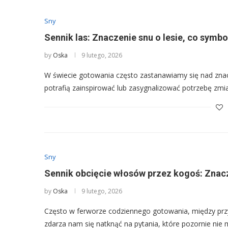
Sny
Sennik las: Znaczenie snu o lesie, co symbo
by
Oska
9 lutego, 2026
W świecie gotowania często zastanawiamy się nad znacz
potrafią zainspirować lub zasygnalizować potrzebę zm
Sny
Sennik obcięcie włosów przez kogoś: Znacz
by
Oska
9 lutego, 2026
Często w ferworze codziennego gotowania, między prz
zdarza nam się natknąć na pytania, które pozornie nie