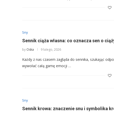
Sny
Sennik ciąża własna: co oznacza sen o ciąż
by
Oska
9 lutego, 2026
Każdy z nas czasem zagląda do sennika, szukając odpowi
wywołać całą gamę emocji …
Sny
Sennik krowa: znaczenie snu i symbolika k