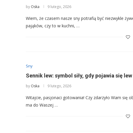
by
Oska
9 lutego, 2026
Wiem, że czasem nasze sny potrafią być niezwykle żywe
pająków, czy to w kuchni, …
Sny
Sennik lew: symbol siły, gdy pojawia się lew
by
Oska
9 lutego, 2026
Witajcie, pasjonaci gotowania! Czy zdarzyło Wam się obu
ma do Waszej …