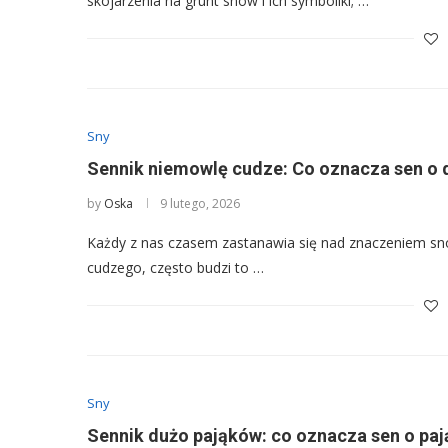
skojarzenia na grunt snów i ich symboliki; …
Sny
Sennik niemowlę cudze: Co oznacza sen o 
by
Oska
9 lutego, 2026
Każdy z nas czasem zastanawia się nad znaczeniem sn
cudzego, często budzi to …
Sny
Sennik dużo pająków: co oznacza sen o paj