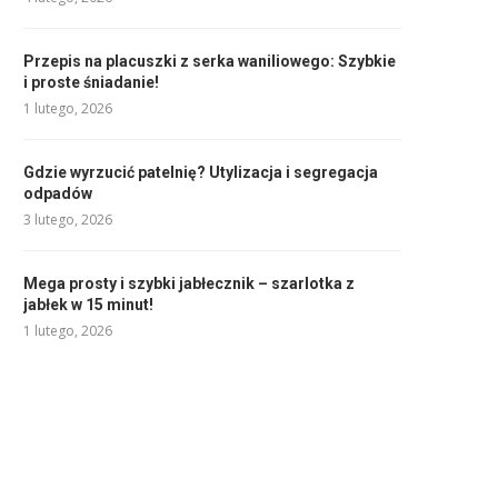
Przepis na placuszki z serka waniliowego: Szybkie
i proste śniadanie!
1 lutego, 2026
Gdzie wyrzucić patelnię? Utylizacja i segregacja
odpadów
3 lutego, 2026
Mega prosty i szybki jabłecznik – szarlotka z
jabłek w 15 minut!
1 lutego, 2026