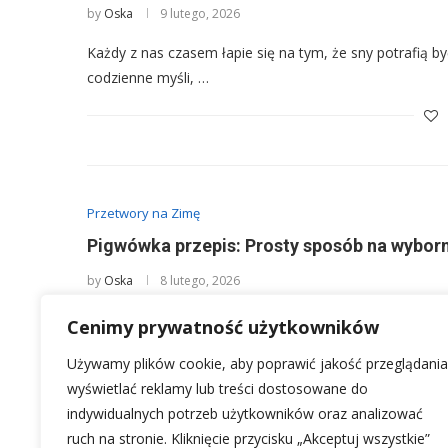
by
Oska
9 lutego, 2026
Każdy z nas czasem łapie się na tym, że sny potrafią
codzienne myśli, …
Przetwory na Zimę
Pigwówka przepis: Prosty sposób na wybo
by
Oska
8 lutego, 2026
Domowa pigwówka to prawdziwy rarytas, który potrafi 
Cenimy prywatność użytkowników
szczerze – przygotowanie jej od podstaw bywa …
Używamy plików cookie, aby poprawić jakość przeglądania
wyświetlać reklamy lub treści dostosowane do
indywidualnych potrzeb użytkowników oraz analizować
ruch na stronie. Kliknięcie przycisku „Akceptuj wszystkie”
1
…
2
3
32