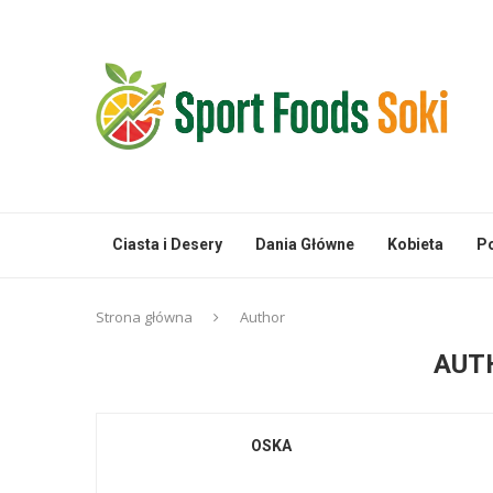
Ciasta i Desery
Dania Główne
Kobieta
Po
Strona główna
Author
AUT
OSKA