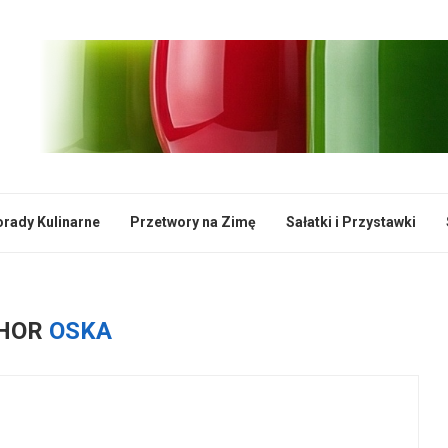
rady Kulinarne
Przetwory na Zimę
Sałatki i Przystawki
HOR
OSKA