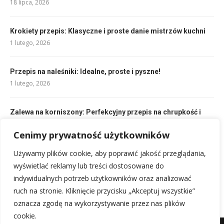
18 lipca, 2026
Krokiety przepis: Klasyczne i proste danie mistrzów kuchni
1 lutego, 2026
Przepis na naleśniki: Idealne, proste i pyszne!
1 lutego, 2026
Zalewa na korniszony: Perfekcyjny przepis na chrupkość i
smak
Cenimy prywatność użytkowników
4 lutego, 2026
Używamy plików cookie, aby poprawić jakość przeglądania,
Sałatka z kapusty na zimę – chrupiąca surówka do słoików
wyświetlać reklamy lub treści dostosowane do
5 lutego, 2026
indywidualnych potrzeb użytkowników oraz analizować
ruch na stronie. Kliknięcie przycisku „Akceptuj wszystkie”
oznacza zgodę na wykorzystywanie przez nas plików
cookie.