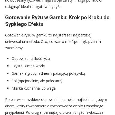
nowoczesny ryżowar, mają swoje zalety i mogą pomóc Ci
osiągnąć idealnie ugotowany ryż.
Gotowanie Ryżu w Garnku: Krok po Kroku do
Sypkiego Efektu
Gotowanie ryżu w garnku to najstarsza i najbardziej
uniwersalna metoda. Oto, co warto mieć pod ręką, zanim
zaczniemy:
Odpowiednią ilość ryżu
Czystą, zimną wodę
Garnek z grubym dnem i pasującą pokrywką
Sól (opcjonalnie, ale polecam!)
Miarka kuchenna lub waga
Po pierwsze, wybierz odpowiedni garnek – najlepiej z grubym
dnem, który równomiernie rozprowadza ciepło i zapobiega
przypalaniu. Po drugie, pamiętaj o płukaniu ryżu, zwłaszcza