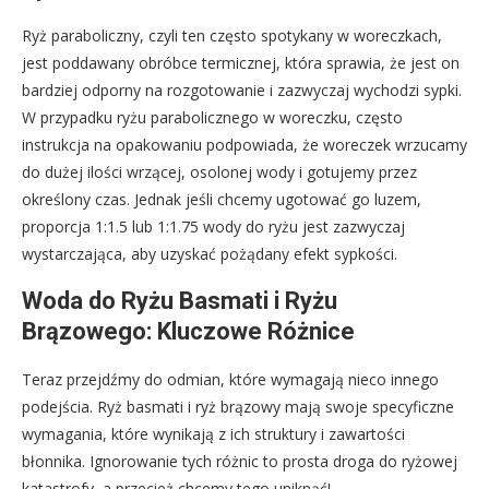
Ryż paraboliczny, czyli ten często spotykany w woreczkach,
jest poddawany obróbce termicznej, która sprawia, że jest on
bardziej odporny na rozgotowanie i zazwyczaj wychodzi sypki.
W przypadku ryżu parabolicznego w woreczku, często
instrukcja na opakowaniu podpowiada, że woreczek wrzucamy
do dużej ilości wrzącej, osolonej wody i gotujemy przez
określony czas. Jednak jeśli chcemy ugotować go luzem,
proporcja 1:1.5 lub 1:1.75 wody do ryżu jest zazwyczaj
wystarczająca, aby uzyskać pożądany efekt sypkości.
Woda do Ryżu Basmati i Ryżu
Brązowego: Kluczowe Różnice
Teraz przejdźmy do odmian, które wymagają nieco innego
podejścia. Ryż basmati i ryż brązowy mają swoje specyficzne
wymagania, które wynikają z ich struktury i zawartości
błonnika. Ignorowanie tych różnic to prosta droga do ryżowej
katastrofy, a przecież chcemy tego uniknąć!