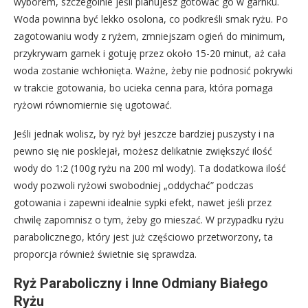
wyborem, szczególnie jeśli planujesz gotować go w garnku.
Woda powinna być lekko osolona, co podkreśli smak ryżu. Po
zagotowaniu wody z ryżem, zmniejszam ogień do minimum,
przykrywam garnek i gotuję przez około 15-20 minut, aż cała
woda zostanie wchłonięta. Ważne, żeby nie podnosić pokrywki
w trakcie gotowania, bo ucieka cenna para, która pomaga
ryżowi równomiernie się ugotować.
Jeśli jednak wolisz, by ryż był jeszcze bardziej puszysty i na
pewno się nie posklejał, możesz delikatnie zwiększyć ilość
wody do 1:2 (100g ryżu na 200 ml wody). Ta dodatkowa ilość
wody pozwoli ryżowi swobodniej „oddychać” podczas
gotowania i zapewni idealnie sypki efekt, nawet jeśli przez
chwilę zapomnisz o tym, żeby go mieszać. W przypadku ryżu
parabolicznego, który jest już częściowo przetworzony, ta
proporcja również świetnie się sprawdza.
Ryż Paraboliczny i Inne Odmiany Białego
Ryżu