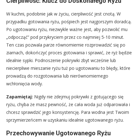
Cierpliwość: Klucz do Doskonałego Ryżu
W kuchni, podobnie jak w życiu, cierpliwość jest cnotą. W
przypadku gotowania ryżu, pośpiech jest najgorszym doradcą.
Po ugotowaniu ryżu, niezwykle ważne jest, aby pozwolić mu
„odpocząć” pod przykryciem przez co najmniej 5-10 minut.
Ten czas pozwala parze równomiernie rozprowadzić się po
ziarnach, dokończyć proces gotowania i sprawić, że ryż będzie
idealnie sypki. Podnoszenie pokrywki zbyt wcześnie lub
niecierpliwe mieszanie ryżu tuż po ugotowaniu to błędy, które
prowadzą do rozgotowania lub nierównomiernego
wchłonięcia wody.
Zapamiętaj:
Nigdy nie zdejmuj pokrywki z gotującego się
ryżu, chyba że masz pewność, że cała woda już odparowała i
chcesz sprawdzić jego konsystencję. Para wodna jest Twoim
sprzymierzeńcem w uzyskaniu idealnie ugotowanego ryżu.
Przechowywanie Ugotowanego Ryżu