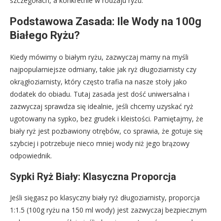
szczegółach, a konkretnie w rodzaju ryżu.
Podstawowa Zasada: Ile Wody na 100g
Białego Ryżu?
Kiedy mówimy o białym ryżu, zazwyczaj mamy na myśli
najpopularniejsze odmiany, takie jak ryż długoziarnisty czy
okrągłoziarnisty, który często trafia na nasze stoły jako
dodatek do obiadu. Tutaj zasada jest dość uniwersalna i
zazwyczaj sprawdza się idealnie, jeśli chcemy uzyskać ryż
ugotowany na sypko, bez grudek i kleistości. Pamiętajmy, że
biały ryż jest pozbawiony otrębów, co sprawia, że gotuje się
szybciej i potrzebuje nieco mniej wody niż jego brązowy
odpowiednik.
Sypki Ryż Biały: Klasyczna Proporcja
Jeśli sięgasz po klasyczny biały ryż długoziarnisty, proporcja
1:1.5 (100g ryżu na 150 ml wody) jest zazwyczaj bezpiecznym