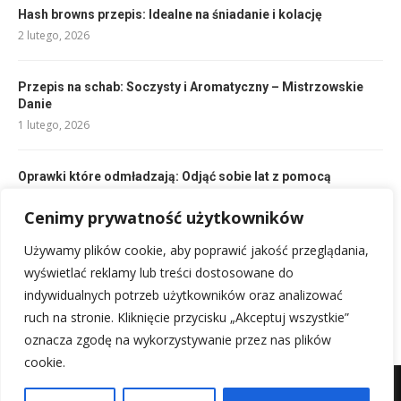
Hash browns przepis: Idealne na śniadanie i kolację
2 lutego, 2026
Przepis na schab: Soczysty i Aromatyczny – Mistrzowskie
Danie
1 lutego, 2026
Oprawki które odmładzają: Odjąć sobie lat z pomocą
modnych okularów!
Cenimy prywatność użytkowników
3 lutego, 2026
Używamy plików cookie, aby poprawić jakość przeglądania,
Kurczak na butelce: pieczony z piwem, chrupiąca skórka
wyświetlać reklamy lub treści dostosowane do
1 lutego, 2026
indywidualnych potrzeb użytkowników oraz analizować
ruch na stronie. Kliknięcie przycisku „Akceptuj wszystkie”
oznacza zgodę na wykorzystywanie przez nas plików
cookie.
Mapa witryny
Kontakt z nami