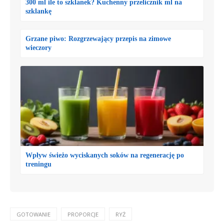
300 ml ile to szklanek? Kuchenny przelicznik ml na
szklankę
Grzane piwo: Rozgrzewający przepis na zimowe
wieczory
Wpływ świeżo wyciskanych soków na regenerację po
treningu
GOTOWANIE
PROPORCJE
RYŻ