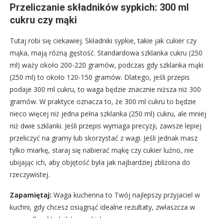
Przeliczanie składników sypkich: 300 ml
cukru czy mąki
Tutaj robi się ciekawiej. Składniki sypkie, takie jak cukier czy
mąka, mają różną gęstość. Standardowa szklanka cukru (250
ml) waży około 200-220 gramów, podczas gdy szklanka mąki
(250 ml) to około 120-150 gramów. Dlatego, jeśli przepis
podaje 300 ml cukru, to waga będzie znacznie niższa niż 300
gramów. W praktyce oznacza to, że 300 ml cukru to będzie
nieco więcej niż jedna pełna szklanka (250 ml) cukru, ale mniej
niż dwie szklanki. Jeśli przepis wymaga precyzji, zawsze lepiej
przeliczyć na gramy lub skorzystać z wagi. Jeśli jednak masz
tylko miarkę, staraj się nabierać mąkę czy cukier luźno, nie
ubijając ich, aby objętość była jak najbardziej zbliżona do
rzeczywistej.
Zapamiętaj:
Waga kuchenna to Twój najlepszy przyjaciel w
kuchni, gdy chcesz osiągnąć idealne rezultaty, zwłaszcza w