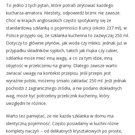
To jedno z tych pytań, które potrafi zirytować każdego
kucharza-amatora. Niestety, odpowiedź brzmi: nie zawsze.
Choć w krajach anglosaskich często spotykamy się ze
standardową szklanką o pojemności 8 uncji (około 237 ml), w
Polsce przyjęło się, że szklanka kuchenna to zazwyczaj 250 ml.
Dotyczy to głównie płynów, jak woda czy mleko. Jednak już w
przypadku składników sypkich, takich jak mąka czy cukier,
szklanka może mieć inną wagę, a co za tym idzie, inną
objętość w przeliczeniu na gramy. Dlatego zawsze warto
zwracać uwagę na kontekst przepisu. Jeśli przepis jest
wyraźnie polski, możemy śmiało zakładać 250 ml. Jeśli jednak
pochodzi z zagranicznego źródła, a nie podano dokładnych
wag, może być potrzebny przelicznik kuchenny, który
uwzględni te różnice.
Warto też pamiętać, że nie każda szklanka w domu ma
identyczną pojemność. Często posiadamy w kuchni różne
komplety naczyń – od delikatnych kryształowych po proste,