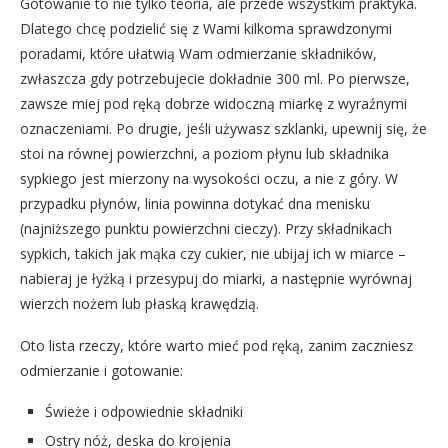
Gotowanie to nie tylko teoria, ale przede wszystkim praktyka.
Dlatego chcę podzielić się z Wami kilkoma sprawdzonymi
poradami, które ułatwią Wam odmierzanie składników,
zwłaszcza gdy potrzebujecie dokładnie 300 ml. Po pierwsze,
zawsze miej pod ręką dobrze widoczną miarkę z wyraźnymi
oznaczeniami. Po drugie, jeśli używasz szklanki, upewnij się, że
stoi na równej powierzchni, a poziom płynu lub składnika
sypkiego jest mierzony na wysokości oczu, a nie z góry. W
przypadku płynów, linia powinna dotykać dna menisku
(najniższego punktu powierzchni cieczy). Przy składnikach
sypkich, takich jak mąka czy cukier, nie ubijaj ich w miarce –
nabieraj je łyżką i przesypuj do miarki, a następnie wyrównaj
wierzch nożem lub płaską krawędzią.
Oto lista rzeczy, które warto mieć pod ręką, zanim zaczniesz
odmierzanie i gotowanie:
Świeże i odpowiednie składniki
Ostry nóż, deska do krojenia