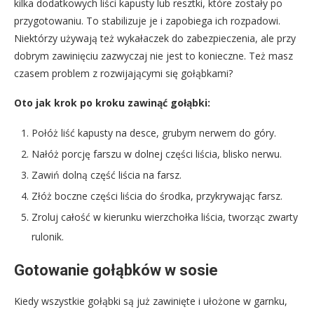
kilka dodatkowych liści kapusty lub resztki, które zostały po
przygotowaniu. To stabilizuje je i zapobiega ich rozpadowi.
Niektórzy używają też wykałaczek do zabezpieczenia, ale przy
dobrym zawinięciu zazwyczaj nie jest to konieczne. Też masz
czasem problem z rozwijającymi się gołąbkami?
Oto jak krok po kroku zawinąć gołąbki:
Połóż liść kapusty na desce, grubym nerwem do góry.
Nałóż porcję farszu w dolnej części liścia, blisko nerwu.
Zawiń dolną część liścia na farsz.
Złóż boczne części liścia do środka, przykrywając farsz.
Zroluj całość w kierunku wierzchołka liścia, tworząc zwarty
rulonik.
Gotowanie gołąbków w sosie
Kiedy wszystkie gołąbki są już zawinięte i ułożone w garnku,