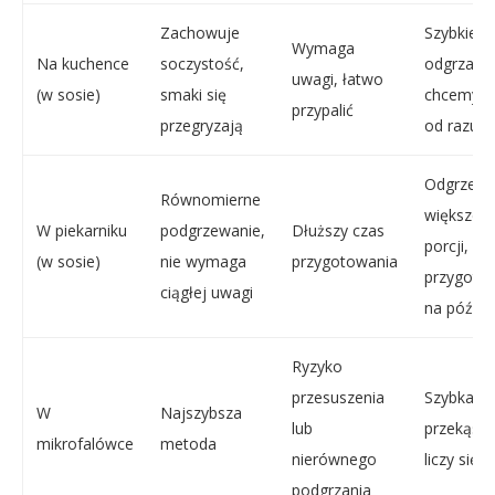
Zachowuje
Szybkie
Wymaga
Na kuchence
soczystość,
odgrzanie
uwagi, łatwo
(w sosie)
smaki się
chcemy z
przypalić
przegryzają
od razu
Odgrzewa
Równomierne
większej
W piekarniku
podgrzewanie,
Dłuższy czas
porcji,
(w sosie)
nie wymaga
przygotowania
przygoto
ciągłej uwagi
na późnie
Ryzyko
przesuszenia
Szybka
W
Najszybsza
lub
przekąska
mikrofalówce
metoda
nierównego
liczy się 
podgrzania