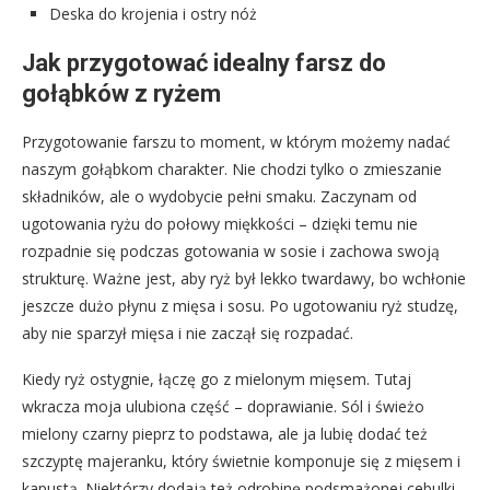
Deska do krojenia i ostry nóż
Jak przygotować idealny farsz do
gołąbków z ryżem
Przygotowanie farszu to moment, w którym możemy nadać
naszym gołąbkom charakter. Nie chodzi tylko o zmieszanie
składników, ale o wydobycie pełni smaku. Zaczynam od
ugotowania ryżu do połowy miękkości – dzięki temu nie
rozpadnie się podczas gotowania w sosie i zachowa swoją
strukturę. Ważne jest, aby ryż był lekko twardawy, bo wchłonie
jeszcze dużo płynu z mięsa i sosu. Po ugotowaniu ryż studzę,
aby nie sparzył mięsa i nie zaczął się rozpadać.
Kiedy ryż ostygnie, łączę go z mielonym mięsem. Tutaj
wkracza moja ulubiona część – doprawianie. Sól i świeżo
mielony czarny pieprz to podstawa, ale ja lubię dodać też
szczyptę majeranku, który świetnie komponuje się z mięsem i
kapustą. Niektórzy dodają też odrobinę podsmażonej cebulki