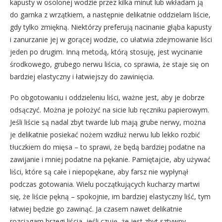
kapusty w osolonej wodzie przez kilka minut lub wkładam ją
do garnka z wrzątkiem, a następnie delikatnie oddzielam liście,
gdy tylko zmiękną. Niektórzy preferują nacinanie głąba kapusty
i zanurzanie jej w gorącej wodzie, co ułatwia zdejmowanie liści
jeden po drugim. Inną metodą, którą stosuję, jest wycinanie
środkowego, grubego nerwu liścia, co sprawia, że staje się on
bardziej elastyczny i łatwiejszy do zawinięcia.
Po obgotowaniu i oddzieleniu liści, ważne jest, aby je dobrze
odsączyć. Można je położyć na sicie lub ręczniku papierowym.
Jeśli liście są nadal zbyt twarde lub mają grube nerwy, można
je delikatnie posiekać nożem wzdłuż nerwu lub lekko rozbić
tłuczkiem do mięsa – to sprawi, że będą bardziej podatne na
zawijanie i mniej podatne na pękanie. Pamiętajcie, aby używać
liści, które są całe i niepopękane, aby farsz nie wypłynął
podczas gotowania. Wielu początkujących kucharzy martwi
się, że liście pękną – spokojnie, im bardziej elastyczny liść, tym
łatwiej będzie go zawinąć. Ja czasem nawet delikatnie
rozciągam brzegi liścia, jeśli czuję, że jest zbyt sztywny.