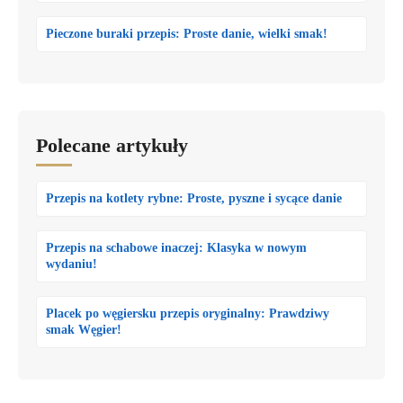
Pieczone buraki przepis: Proste danie, wielki smak!
Polecane artykuły
Przepis na kotlety rybne: Proste, pyszne i sycące danie
Przepis na schabowe inaczej: Klasyka w nowym
wydaniu!
Placek po węgiersku przepis oryginalny: Prawdziwy
smak Węgier!