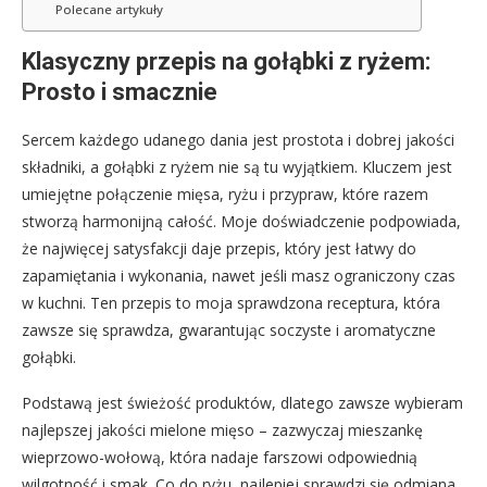
Polecane artykuły
Klasyczny przepis na gołąbki z ryżem:
Prosto i smacznie
Sercem każdego udanego dania jest prostota i dobrej jakości
składniki, a gołąbki z ryżem nie są tu wyjątkiem. Kluczem jest
umiejętne połączenie mięsa, ryżu i przypraw, które razem
stworzą harmonijną całość. Moje doświadczenie podpowiada,
że najwięcej satysfakcji daje przepis, który jest łatwy do
zapamiętania i wykonania, nawet jeśli masz ograniczony czas
w kuchni. Ten przepis to moja sprawdzona receptura, która
zawsze się sprawdza, gwarantując soczyste i aromatyczne
gołąbki.
Podstawą jest świeżość produktów, dlatego zawsze wybieram
najlepszej jakości mielone mięso – zazwyczaj mieszankę
wieprzowo-wołową, która nadaje farszowi odpowiednią
wilgotność i smak. Co do ryżu, najlepiej sprawdzi się odmiana