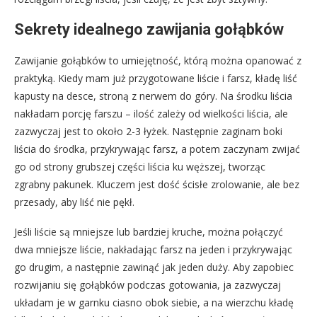
Sekrety idealnego zawijania gołąbków
Zawijanie gołąbków to umiejętność, którą można opanować z
praktyką. Kiedy mam już przygotowane liście i farsz, kładę liść
kapusty na desce, stroną z nerwem do góry. Na środku liścia
nakładam porcję farszu – ilość zależy od wielkości liścia, ale
zazwyczaj jest to około 2-3 łyżek. Następnie zaginam boki
liścia do środka, przykrywając farsz, a potem zaczynam zwijać
go od strony grubszej części liścia ku węższej, tworząc
zgrabny pakunek. Kluczem jest dość ścisłe zrolowanie, ale bez
przesady, aby liść nie pękł.
Jeśli liście są mniejsze lub bardziej kruche, można połączyć
dwa mniejsze liście, nakładając farsz na jeden i przykrywając
go drugim, a następnie zawinąć jak jeden duży. Aby zapobiec
rozwijaniu się gołąbków podczas gotowania, ja zazwyczaj
układam je w garnku ciasno obok siebie, a na wierzchu kładę