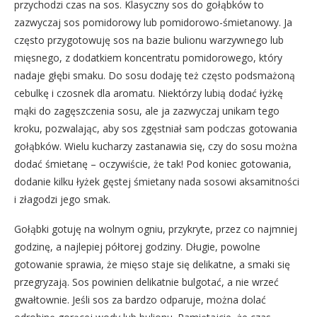
przychodzi czas na sos. Klasyczny sos do gołąbków to
zazwyczaj sos pomidorowy lub pomidorowo-śmietanowy. Ja
często przygotowuję sos na bazie bulionu warzywnego lub
mięsnego, z dodatkiem koncentratu pomidorowego, który
nadaje głębi smaku. Do sosu dodaję też często podsmażoną
cebulkę i czosnek dla aromatu. Niektórzy lubią dodać łyżkę
mąki do zagęszczenia sosu, ale ja zazwyczaj unikam tego
kroku, pozwalając, aby sos zgęstniał sam podczas gotowania
gołąbków. Wielu kucharzy zastanawia się, czy do sosu można
dodać śmietanę – oczywiście, że tak! Pod koniec gotowania,
dodanie kilku łyżek gęstej śmietany nada sosowi aksamitności
i złagodzi jego smak.
Gołąbki gotuję na wolnym ogniu, przykryte, przez co najmniej
godzinę, a najlepiej półtorej godziny. Długie, powolne
gotowanie sprawia, że mięso staje się delikatne, a smaki się
przegryzają. Sos powinien delikatnie bulgotać, a nie wrzeć
gwałtownie. Jeśli sos za bardzo odparuje, można dolać