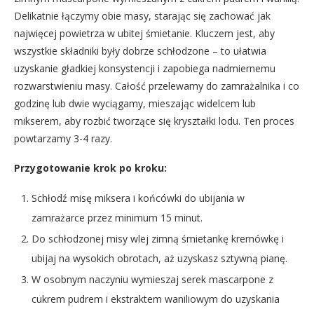
Delikatnie łączymy obie masy, starając się zachować jak
najwięcej powietrza w ubitej śmietanie. Kluczem jest, aby
wszystkie składniki były dobrze schłodzone – to ułatwia
uzyskanie gładkiej konsystencji i zapobiega nadmiernemu
rozwarstwieniu masy. Całość przelewamy do zamrażalnika i co
godzinę lub dwie wyciągamy, mieszając widelcem lub
mikserem, aby rozbić tworzące się kryształki lodu. Ten proces
powtarzamy 3-4 razy.
Przygotowanie krok po kroku:
Schłodź misę miksera i końcówki do ubijania w
zamrażarce przez minimum 15 minut.
Do schłodzonej misy wlej zimną śmietankę kremówkę i
ubijaj na wysokich obrotach, aż uzyskasz sztywną pianę.
W osobnym naczyniu wymieszaj serek mascarpone z
cukrem pudrem i ekstraktem waniliowym do uzyskania