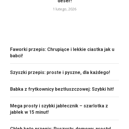
deser!
1 lutego, 2026
Faworki przepis: Chrupiące i lekkie ciastka jak u
babci!
Szyszki przepis: proste i pyszne, dla każdego!
Babka z frytkownicy beztłuszczowej: Szybki hit!
Mega prosty i szybki jabłecznik – szarlotka z
jabłek w 15 minut!
Chleb keto przepis: Puszysty, domowy, prosty!