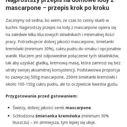
mascarpone – przepis krok po kroku
Zacznijmy od sedna, bo wiem, że czas to cenny skarb w
kuchni. Najprostszy przepis na lody z mascarpone opiera się
na zaledwie kilku kluczowych składnikach i minimalnej ilości
pracy. Potrzebujecie dobrej jakości mascarpone, śmietanki
kremówki (minimum 30%), cukru pudru do smaku i opcjonalnie
wanilii. Kluczem jest odpowiednie połączenie tych składników,
tak aby uzyskać gładką, kremową masę, która zamrozi się bez
utraty swojej aksamitnej konsystencji. Podstawowa proporcja
to zazwyczaj 500g mascarpone, 250ml śmietanki kremówki i
około 100-150g cukru pudru, ale to oczywiście kwestia gustu.
Przygotowanie przed gotowaniem:
Świeży, dobrej jakości serek
mascarpone
.
Schłodzona
śmietanka kremówka
(minimum 30%
tłuszczu) – im zimniejsza, tym lepiej się ubije.