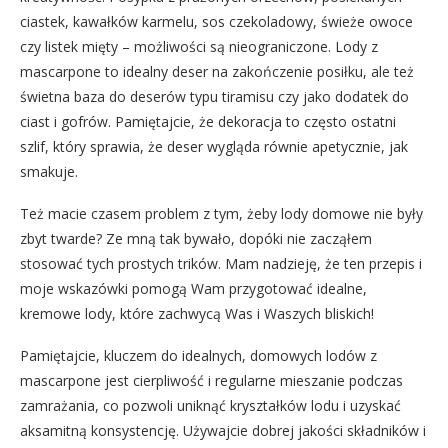
ciastek, kawałków karmelu, sos czekoladowy, świeże owoce
czy listek mięty – możliwości są nieograniczone. Lody z
mascarpone to idealny deser na zakończenie posiłku, ale też
świetna baza do deserów typu tiramisu czy jako dodatek do
ciast i gofrów. Pamiętajcie, że dekoracja to często ostatni
szlif, który sprawia, że deser wygląda równie apetycznie, jak
smakuje.
Też macie czasem problem z tym, żeby lody domowe nie były
zbyt twarde? Ze mną tak bywało, dopóki nie zacząłem
stosować tych prostych trików. Mam nadzieję, że ten przepis i
moje wskazówki pomogą Wam przygotować idealne,
kremowe lody, które zachwycą Was i Waszych bliskich!
Pamiętajcie, kluczem do idealnych, domowych lodów z
mascarpone jest cierpliwość i regularne mieszanie podczas
zamrażania, co pozwoli uniknąć kryształków lodu i uzyskać
aksamitną konsystencję. Używajcie dobrej jakości składników i