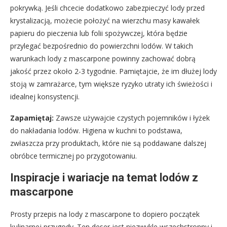
pokrywką. Jeśli chcecie dodatkowo zabezpieczyć lody przed
krystalizacją, możecie położyć na wierzchu masy kawałek
papieru do pieczenia lub folii spożywczej, która będzie
przylegać bezpośrednio do powierzchni lodów. W takich
warunkach lody z mascarpone powinny zachować dobrą
jakość przez około 2-3 tygodnie. Pamiętajcie, że im dłużej lody
stoją w zamrażarce, tym większe ryzyko utraty ich świeżości i
idealnej konsystencji.
Zapamiętaj:
Zawsze używajcie czystych pojemników i łyżek
do nakładania lodów. Higiena w kuchni to podstawa,
zwłaszcza przy produktach, które nie są poddawane dalszej
obróbce termicznej po przygotowaniu.
Inspiracje i wariacje na temat lodów z
mascarpone
Prosty przepis na lody z mascarpone to dopiero początek
kulinarnej przygody. Ten deser jest niezwykle wszechstronny i