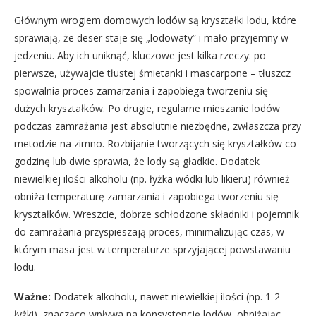
Głównym wrogiem domowych lodów są kryształki lodu, które
sprawiają, że deser staje się „lodowaty” i mało przyjemny w
jedzeniu. Aby ich uniknąć, kluczowe jest kilka rzeczy: po
pierwsze, używajcie tłustej śmietanki i mascarpone – tłuszcz
spowalnia proces zamarzania i zapobiega tworzeniu się
dużych kryształków. Po drugie, regularne mieszanie lodów
podczas zamrażania jest absolutnie niezbędne, zwłaszcza przy
metodzie na zimno. Rozbijanie tworzących się kryształków co
godzinę lub dwie sprawia, że lody są gładkie. Dodatek
niewielkiej ilości alkoholu (np. łyżka wódki lub likieru) również
obniża temperaturę zamarzania i zapobiega tworzeniu się
kryształków. Wreszcie, dobrze schłodzone składniki i pojemnik
do zamrażania przyspieszają proces, minimalizując czas, w
którym masa jest w temperaturze sprzyjającej powstawaniu
lodu.
Ważne:
Dodatek alkoholu, nawet niewielkiej ilości (np. 1-2
łyżki), znacząco wpływa na konsystencję lodów, obniżając