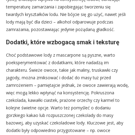
temperaturę zamarzania i zapobiegając tworzeniu się
twardych kryształków lodu. Nie bójcie się go użyć, nawet jeśli
lody mają być dla dzieci – alkohol odparowuje podczas
zamrażania, pozostawiając jedynie pożądaną gładkość.
Dodatki, które wzbogacą smak i teksturę
Choć podstawowe lody z mascarpone są pyszne, warto
poeksperymentować z dodatkami, które nadadzą im
charakteru. Świeże owoce, takie jak maliny, truskawki czy
jagody, można zmiksować i dodać do masy tuż przed
zamrożeniem – pamiętajcie jednak, że owoce zawierają wodę,
więc mogą lekko wpłynąć na konsystencję. Pokruszona
czekolada, kawałki ciastek, prażone orzechy czy karmel to
kolejne świetne opcje. Warto też pomyśleć o dodaniu
gorzkiego kakao lub rozpuszczonej czekolady do masy
bazowej, aby uzyskać czekoladowe lody. Kluczowe jest, aby
dodatki były odpowiednio przygotowane – np. owoce