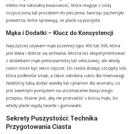
mleko ma naturalną kwasowość, która reaguje z sodą
oczyszczoną lub proszkiem do pieczenia, tworząc pęcherzyki
powietrza, które sprawiają, że placki są puszyste.
Mąka i Dodatki – Klucz do Konsystencji
Najczęściej używam mąki pszennej typu 450 lub 500, która
jest lekka i dobrze się wchłania. Można też eksperymentować
z dodatkiem mąki pełnoziarnistej lub orkiszowej, ale wtedy
ciasto może być nieco cięższe. Do ciasta dodaję szczyptę soli,
która podkreśla smak, a także odrobinę cukru dla równowagi.
Niektórzy lubią dodać wanilię lub cynamon dla aromatu, co
jest świetnym pomysłem na urozmaicenie klasycznego
przepisu. Ważne jest, aby nie przesadzić z ilością mąki, bo
wtedy placki wyjdą twarde i gumowate.
Sekrety Puszystości: Technika
Przygotowania Ciasta