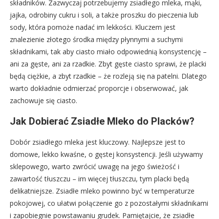
składników. Zazwyczaj potrzebujemy zsiadłego mleka, mąki,
jajka, odrobiny cukru i soli, a także proszku do pieczenia lub
sody, która pomoże nadać im lekkości. Kluczem jest
znalezienie złotego środka między płynnymi a suchymi
składnikami, tak aby ciasto miało odpowiednią konsystencję –
ani za gęste, ani za rzadkie. Zbyt gęste ciasto sprawi, że placki
będą ciężkie, a zbyt rzadkie – że rozleją się na patelni. Dlatego
warto dokładnie odmierzać proporcje i obserwować, jak
zachowuje się ciasto.
Jak Dobierać Zsiadłe Mleko do Placków?
Dobór zsiadłego mleka jest kluczowy. Najlepsze jest to
domowe, lekko kwaśne, o gęstej konsystencji. Jeśli używamy
sklepowego, warto zwrócić uwagę na jego świeżość i
zawartość tłuszczu – im więcej tłuszczu, tym placki będą
delikatniejsze. Zsiadłe mleko powinno być w temperaturze
pokojowej, co ułatwi połączenie go z pozostałymi składnikami
i zapobiegnie powstawaniu grudek. Pamiętajcie, że zsiadłe