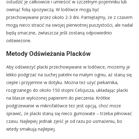
ostudzić je całkowicie i umieścić w szczelnym pojemniku lub
owinąć folią spożywczą. W lodówce mogą być
przechowywane przez około 2-3 dni. Pamiętajmy, że z czasem
mogą nieco stracić na swojej pierwotnej puszystości, ale nadal
będą smaczne, zwłaszcza jeśli zostaną odpowiednio
odświeżone.
Metody Odświeżania Placków
Aby odświeżyć placki przechowywane w lodówce, możemy je
lekko podgrzać na suchej patelni na małym ogniu, aż staną się
ciepłe i przyjemne w dotyku. Można też użyć piekarnika,
rozgrzanego do około 150 stopni Celsjusza, układając placki
na blasze wyłożonej papierem do pieczenia. Krótkie
podgrzewanie w mikrofalówce też jest opcją, choć może
sprawić, że placki staną się nieco gumowate – trzeba pilnować
czasu. Najlepiej jednak zjeść je od razu po usmażeniu, bo
wtedy smakują najlepiej.