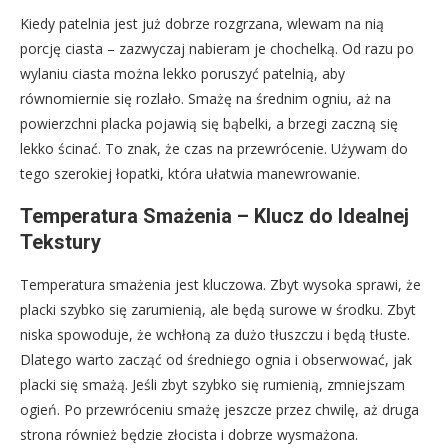
Kiedy patelnia jest już dobrze rozgrzana, wlewam na nią
porcję ciasta – zazwyczaj nabieram je chochelką. Od razu po
wylaniu ciasta można lekko poruszyć patelnią, aby
równomiernie się rozlało. Smażę na średnim ogniu, aż na
powierzchni placka pojawią się bąbelki, a brzegi zaczną się
lekko ścinać. To znak, że czas na przewrócenie. Używam do
tego szerokiej łopatki, która ułatwia manewrowanie.
Temperatura Smażenia – Klucz do Idealnej
Tekstury
Temperatura smażenia jest kluczowa. Zbyt wysoka sprawi, że
placki szybko się zarumienią, ale będą surowe w środku. Zbyt
niska spowoduje, że wchłoną za dużo tłuszczu i będą tłuste.
Dlatego warto zacząć od średniego ognia i obserwować, jak
placki się smażą. Jeśli zbyt szybko się rumienią, zmniejszam
ogień. Po przewróceniu smażę jeszcze przez chwilę, aż druga
strona również będzie złocista i dobrze wysmażona.