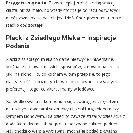
Przygotuj się na to:
Zawsze lepiej zrobić trochę więcej
ciasta, niż za mało, bo wtedy można je od razu odświeżyć i
mieć pyszne placki na kolejny dzień. Choć przyznam, u mnie
rzadko coś zostaje!
Placki z Zsiadłego Mleka – Inspiracje
Podania
Placki z zsiadłego mleka to danie niezwykle uniwersalne.
Można je podawać na wiele sposobów, zarówno na słodko,
jak i na słono. To, co kocham w tym przepisie, to jego
elastyczność – można go łatwo dostosować do własnych
preferencji i tego, co akurat mamy w lodówce.
Na słodko świetnie komponują się z twarogiem, jogurtem
naturalnym, owocami sezonowymi, konfiturą, miodem czy
syropem klonowym. Dla dzieci to zawsze strzał w dziesiątkę z
dodatkiem dżemu lub po prostu posypane cukrem pudrem.
Jeśli chodzi o wersję wytrawną, można je podać z kwaśną