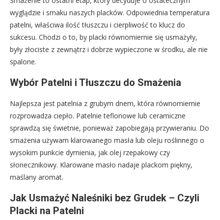
Smażenie to ostatni etap, który decyduje o ostatecznym
wyglądzie i smaku naszych placków. Odpowiednia temperatura
patelni, właściwa ilość tłuszczu i cierpliwość to klucz do
sukcesu. Chodzi o to, by placki równomiernie się usmażyły,
były złociste z zewnątrz i dobrze wypieczone w środku, ale nie
spalone.
Wybór Patelni i Tłuszczu do Smażenia
Najlepsza jest patelnia z grubym dnem, która równomiernie
rozprowadza ciepło. Patelnie teflonowe lub ceramiczne
sprawdzą się świetnie, ponieważ zapobiegają przywieraniu. Do
smażenia używam klarowanego masła lub oleju roślinnego o
wysokim punkcie dymienia, jak olej rzepakowy czy
słonecznikowy. Klarowane masło nadaje plackom piękny,
maślany aromat.
Jak Usmażyć Naleśniki bez Grudek – Czyli
Placki na Patelni