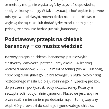
te metody mogą nie wystarczyć, by uzyskać odpowiednią
słodycz i konsystencję. W takiej sytuacji, choć będzie to pewne
odstępstwo od klasyki, można delikatnie dosłodzić ciasto
większą ilością cukru lub dodać łyżkę miodu, pamiętając
jednak, że smak nie będzie już tak „bananowy”.
Podstawowy przepis na chlebek
bananowy – co musisz wiedzieć
Bazowy przepis na chlebek bananowy jest niezwykle
elastyczny. Zazwyczaj potrzebujemy około 3-4 średniej
wielkości bananów, 200-250g mąki pszennej (typ 450 lub 550),
100-150g cukru (białego lub brązowego), 2 jajka, około 100g
roztopionego masła lub oleju roślinnego, 1 łyżeczkę proszku
do pieczenia i pół łyżeczki sody oczyszczonej. Poza tym
szczypta soli i opcjonalnie cynamon. Kluczowe jest, aby nie
przesadzić z mieszaniem po dodaniu mąki – to najczęstszy
błąd, który prowadzi do suchego i gumowatego chlebka.