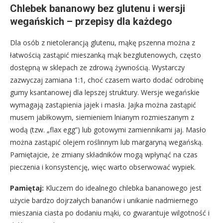
Chlebek bananowy bez glutenu i wersji
wegańskich – przepisy dla każdego
Dla osób z nietolerancją glutenu, mąkę pszenna można z
łatwością zastąpić mieszanką mąk bezglutenowych, często
dostępną w sklepach ze zdrową żywnością. Wystarczy
zazwyczaj zamiana 1:1, choć czasem warto dodać odrobinę
gumy ksantanowej dla lepszej struktury. Wersje wegańskie
wymagają zastąpienia jajek i masła. Jajka można zastąpić
musem jabłkowym, siemieniem lnianym rozmieszanym z
wodą (tzw. „flax egg”) lub gotowymi zamiennikami jaj. Masło
można zastąpić olejem roślinnym lub margaryną wegańską.
Pamiętajcie, że zmiany składników mogą wpłynąć na czas
pieczenia i konsystencję, więc warto obserwować wypiek.
Pamiętaj:
Kluczem do idealnego chlebka bananowego jest
użycie bardzo dojrzałych bananów i unikanie nadmiernego
mieszania ciasta po dodaniu mąki, co gwarantuje wilgotność i