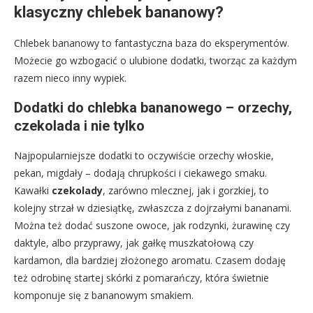
klasyczny chlebek bananowy?
Chlebek bananowy to fantastyczna baza do eksperymentów.
Możecie go wzbogacić o ulubione dodatki, tworząc za każdym
razem nieco inny wypiek.
Dodatki do chlebka bananowego – orzechy,
czekolada i nie tylko
Najpopularniejsze dodatki to oczywiście orzechy włoskie,
pekan, migdały – dodają chrupkości i ciekawego smaku.
Kawałki
czekolady
, zarówno mlecznej, jak i gorzkiej, to
kolejny strzał w dziesiątkę, zwłaszcza z dojrzałymi bananami.
Można też dodać suszone owoce, jak rodzynki, żurawinę czy
daktyle, albo przyprawy, jak gałkę muszkatołową czy
kardamon, dla bardziej złożonego aromatu. Czasem dodaję
też odrobinę startej skórki z pomarańczy, która świetnie
komponuje się z bananowym smakiem.