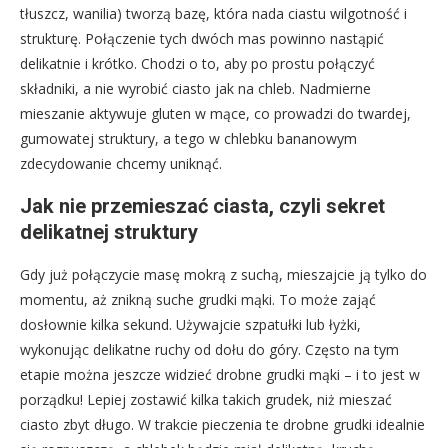
tłuszcz, wanilia) tworzą bazę, która nada ciastu wilgotność i
strukturę. Połączenie tych dwóch mas powinno nastąpić
delikatnie i krótko. Chodzi o to, aby po prostu połączyć
składniki, a nie wyrobić ciasto jak na chleb. Nadmierne
mieszanie aktywuje gluten w mące, co prowadzi do twardej,
gumowatej struktury, a tego w chlebku bananowym
zdecydowanie chcemy uniknąć.
Jak nie przemieszać ciasta, czyli sekret
delikatnej struktury
Gdy już połączycie masę mokrą z suchą, mieszajcie ją tylko do
momentu, aż znikną suche grudki mąki. To może zająć
dosłownie kilka sekund. Używajcie szpatułki lub łyżki,
wykonując delikatne ruchy od dołu do góry. Często na tym
etapie można jeszcze widzieć drobne grudki mąki – i to jest w
porządku! Lepiej zostawić kilka takich grudek, niż mieszać
ciasto zbyt długo. W trakcie pieczenia te drobne grudki idealnie