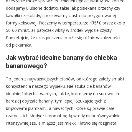
mieszanie może sprawić, że chlebek będzie twardy. Na koniec
dodajemy ulubione dodatki, takie jak posiekane orzechy czy
kawałki czekolady, i przelewamy ciasto do przygotowanej
formy keksowej. Pieczemy w temperaturze
175°C
przez około
50-60 minut, aż patyczek wbity w środek wyjdzie czysty.
Pamiętajcie, że czas pieczenia może się różnić w zależności
od piekarnika.
Jak wybrać idealne banany do chlebka
bananowego?
To jeden z najważniejszych etapów, od którego zależy smak i
konsystencja naszego wypieku. Nie szukajcie bananów
idealnie żółtych i twardych, jak te, które jemy na surowo. Im
bardziej dojrzałe banany, tym lepiej. Szukajcie tych z
brązowymi plamkami, a nawet tych, które są prawie całe
czarne – ich słodycz i aromat będą wtedy nieporównywalnie
intensywniejsze, a miąższ jest miękki i łatwo się rozgniata.