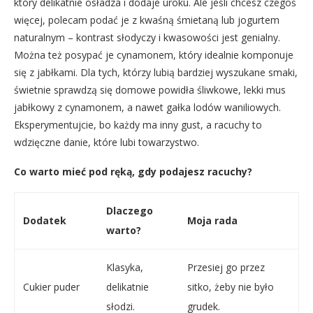
który delikatnie osładza i dodaje uroku. Ale jeśli chcesz czegoś
więcej, polecam podać je z kwaśną śmietaną lub jogurtem
naturalnym – kontrast słodyczy i kwasowości jest genialny.
Można też posypać je cynamonem, który idealnie komponuje
się z jabłkami. Dla tych, którzy lubią bardziej wyszukane smaki,
świetnie sprawdzą się domowe powidła śliwkowe, lekki mus
jabłkowy z cynamonem, a nawet gałka lodów waniliowych.
Eksperymentujcie, bo każdy ma inny gust, a racuchy to
wdzięczne danie, które lubi towarzystwo.
Co warto mieć pod ręką, gdy podajesz racuchy?
Dlaczego
Dodatek
Moja rada
warto?
Klasyka,
Przesiej go przez
Cukier puder
delikatnie
sitko, żeby nie było
słodzi.
grudek.