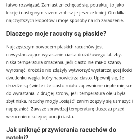
łatwo rozwiązać. Zamiast zniechęcać się, potraktuj to jako
lekcję i następnym razem zrobisz je jeszcze lepiej. Oto kilka
najczęstszych kłopotów i moje sposoby na ich zaradzenie.
Dlaczego moje racuchy są płaskie?
Najczęstszym powodem płaskich racuchów jest
niewystarczające wyrastanie ciasta drożdżowego lub zbyt
niska temperatura smażenia. Jeśli ciasto nie miało szansy
wyrosnąć, drożdże nie zdążyły wytworzyć wystarczającej ilości
dwutlenku węgla, który napowietrza ciasto. Upewnij się, że
drożdże są świeże i że ciasto miało zapewnione ciepłe miejsce
do wyrastania. Z drugiej strony, jeśli temperatura oleju była
zbyt niska, racuchy mogły „osiąść” zanim zdążyły się usmażyć i
napęcznieć. Zawsze sprawdzaj temperaturę tłuszczu przed
wrzuceniem kolejnej porcji ciasta.
Jak uniknąć przywierania racuchów do
patelni?