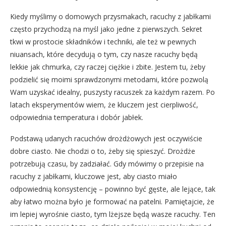
Kiedy myślimy o domowych przysmakach, racuchy z jabłkami
często przychodzą na myśl jako jedne z pierwszych. Sekret
tkwi w prostocie składników i techniki, ale też w pewnych
niuansach, które decydują o tym, czy nasze racuchy będą
lekkie jak chmurka, czy raczej ciężkie i zbite. Jestem tu, żeby
podzielić się moimi sprawdzonymi metodami, które pozwolą
Wam uzyskać idealny, puszysty racuszek za każdym razem. Po
latach eksperymentów wiem, że kluczem jest cierpliwość,
odpowiednia temperatura i dobór jabłek.
Podstawą udanych racuchów drożdżowych jest oczywiście
dobre ciasto. Nie chodzi o to, żeby się spieszyć. Drożdże
potrzebują czasu, by zadziałać. Gdy mówimy o przepisie na
racuchy z jabłkami, kluczowe jest, aby ciasto miało
odpowiednią konsystencję – powinno być gęste, ale lejące, tak
aby łatwo można było je formować na patelni. Pamiętajcie, że
im lepiej wyrośnie ciasto, tym lżejsze będą wasze racuchy. Ten