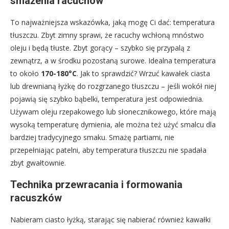
smażenia racuchów
To najważniejsza wskazówka, jaką mogę Ci dać: temperatura
tłuszczu. Zbyt zimny sprawi, że racuchy wchłoną mnóstwo
oleju i będą tłuste. Zbyt gorący – szybko się przypalą z
zewnątrz, a w środku pozostaną surowe. Idealna temperatura
to około
170-180°C
. Jak to sprawdzić? Wrzuć kawałek ciasta
lub drewnianą łyżkę do rozgrzanego tłuszczu – jeśli wokół niej
pojawią się szybko bąbelki, temperatura jest odpowiednia.
Używam oleju rzepakowego lub słonecznikowego, które mają
wysoką temperaturę dymienia, ale można też użyć smalcu dla
bardziej tradycyjnego smaku. Smażę partiami, nie
przepełniając patelni, aby temperatura tłuszczu nie spadała
zbyt gwałtownie.
Technika przewracania i formowania
racuszków
Nabieram ciasto łyżką, starając się nabierać również kawałki