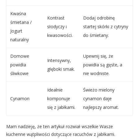
Kwaśna
Kontrast
Dodaj odrobinę
śmietana /
słodyczy i
startej skórki z cytryny
Jogurt
kwasowości.
do śmietany.
naturalny
Domowe
Upewnij się, że
Intensywny,
powidła
powidła są gęste, a
głęboki smak.
śliwkowe
nie wodniste.
Idealnie
Świeżo mielony
Cynamon
komponuje
cynamon daje
się z jabłkami.
najlepszy aromat.
Mam nadzieję, że ten artykuł rozwiał wszelkie Wasze
kuchenne wątpliwości dotyczące racuchów z jabłkami.