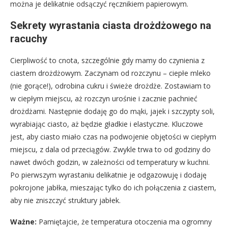
można je delikatnie odsączyć ręcznikiem papierowym.
Sekrety wyrastania ciasta drożdżowego na
racuchy
Cierpliwość to cnota, szczególnie gdy mamy do czynienia z
ciastem drożdżowym. Zaczynam od rozczynu – ciepłe mleko
(nie gorące!), odrobina cukru i świeże drożdże. Zostawiam to
w ciepłym miejscu, aż rozczyn urośnie i zacznie pachnieć
drożdżami. Następnie dodaję go do mąki, jajek i szczypty soli,
wyrabiając ciasto, aż będzie gładkie i elastyczne. Kluczowe
jest, aby ciasto miało czas na podwojenie objętości w ciepłym
miejscu, z dala od przeciągów. Zwykle trwa to od godziny do
nawet dwóch godzin, w zależności od temperatury w kuchni.
Po pierwszym wyrastaniu delikatnie je odgazowuję i dodaję
pokrojone jabłka, mieszając tylko do ich połączenia z ciastem,
aby nie zniszczyć struktury jabłek.
Ważne:
Pamiętajcie, że temperatura otoczenia ma ogromny