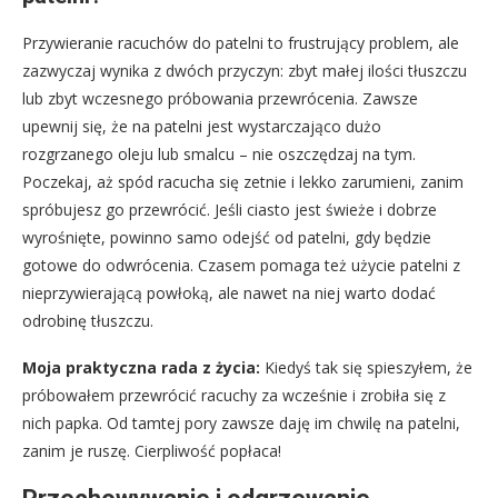
Przywieranie racuchów do patelni to frustrujący problem, ale
zazwyczaj wynika z dwóch przyczyn: zbyt małej ilości tłuszczu
lub zbyt wczesnego próbowania przewrócenia. Zawsze
upewnij się, że na patelni jest wystarczająco dużo
rozgrzanego oleju lub smalcu – nie oszczędzaj na tym.
Poczekaj, aż spód racucha się zetnie i lekko zarumieni, zanim
spróbujesz go przewrócić. Jeśli ciasto jest świeże i dobrze
wyrośnięte, powinno samo odejść od patelni, gdy będzie
gotowe do odwrócenia. Czasem pomaga też użycie patelni z
nieprzywierającą powłoką, ale nawet na niej warto dodać
odrobinę tłuszczu.
Moja praktyczna rada z życia:
Kiedyś tak się spieszyłem, że
próbowałem przewrócić racuchy za wcześnie i zrobiła się z
nich papka. Od tamtej pory zawsze daję im chwilę na patelni,
zanim je ruszę. Cierpliwość popłaca!