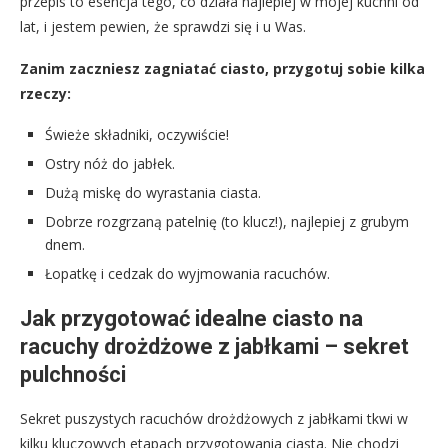
przepis to esencja tego, co działa najlepiej w mojej kuchni od
lat, i jestem pewien, że sprawdzi się i u Was.
Zanim zaczniesz zagniatać ciasto, przygotuj sobie kilka
rzeczy:
Świeże składniki, oczywiście!
Ostry nóż do jabłek.
Dużą miskę do wyrastania ciasta.
Dobrze rozgrzaną patelnię (to klucz!), najlepiej z grubym
dnem.
Łopatkę i cedzak do wyjmowania racuchów.
Jak przygotować idealne ciasto na
racuchy drożdżowe z jabłkami – sekret
pulchności
Sekret puszystych racuchów drożdżowych z jabłkami tkwi w
kilku kluczowych etapach przygotowania ciasta. Nie chodzi