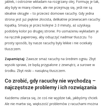
jabłek, i ostrożnie wkładam na rozgrzany olej. Formuję je tak,
aby były w miarę równe, ale nie przejmuję się, jeśli nie są
idealnie okrągłe – to przecież domowe racuchy. Gdy jedna
strona jest już pięknie złocista, delikatnie przewracam racuchy
łopatką. Smażę je przez kolejne 2-3 minuty, aż uzyskają
podobny kolor po drugiej stronie. Po usmażeniu wykładam je
na ręcznik papierowy, aby odsączyć nadmiar tłuszczu. To
prosty sposób, by nasze racuchy były lekkie i nie ociekały
tłuszczem.
Zapamiętaj:
Zawsze smaż racuchy na średnim ogniu. Zbyt
wysoki sprawi, że będą przypalone z zewnątrz, a surowe w
środku. Zbyt niski – nasiąkną tłuszczem.
Co zrobić, gdy racuchy nie wychodzą –
najczęstsze problemy i ich rozwiązania
Każdemu zdarza się, że coś nie wyjdzie tak, jakbyśmy chcieli.
Ale nie martw się, większość problemów z racuchami można