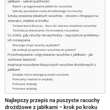
jabłkami – sekret pulchności
Wybór i przygotowanie jabłek do racuchów
Sekrety wyrastania ciasta drożdżowego na racuchy
Sztuka smażenia idealnych racuchów – złociste i chrupiące na
zewnątrz, miękkie w środku
Temperatura tłuszczu – klucz do sukcesu smażenia racuchów
Technika przewracania i formowania racuszków
Co zrobić, gdy racuchy nie wychodzą – najczęstsze problemy i
ich rozwiązania
Dlaczego moje racuchy są płaskie?
Jak uniknąć przywierania racuchów do patelni?
Przechowywanie i odgrzewanie racuchów z jabłkami – jak
zachować świeżość
Inspiracje na podanie klasycznych racuchów drożdżowych z
jabłkami
Dodatki, które wzbogacą smak racuchów
Polecamy również te artykuły:
Polecane artykuły
Polecane artykuły
Najlepszy przepis na puszyste racuchy
drożdżowe z jabłkami – krok po kroku