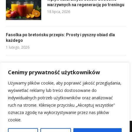
warzywnych na regenerację po treningu
18 lipca, 2026
Fasolka po bretońsku przepis: Prosty i pyszny obiad dla
każdego
1 lutego, 2026
Przepis na łososia w sosie: Szybki i pyszny obiad!
Cenimy prywatność użytkowników
1 lutego, 2026
Używamy plików cookie, aby poprawić jakość przeglądania,
Śledzie po żydowsku przepis: Klasyka, która zawsze smakuje
wyświetlać reklamy lub treści dostosowane do
2 lutego, 2026
indywidualnych potrzeb użytkowników oraz analizować
ruch na stronie. Kliknięcie przycisku „Akceptuj wszystkie”
oznacza zgodę na wykorzystywanie przez nas plików
cookie.
Mapa witryny
Kontakt z nami