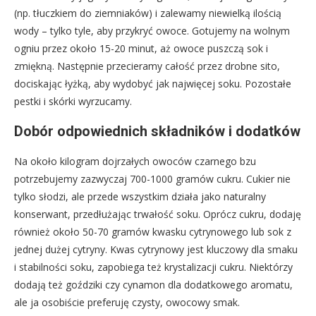
(np. tłuczkiem do ziemniaków) i zalewamy niewielką ilością
wody – tylko tyle, aby przykryć owoce. Gotujemy na wolnym
ogniu przez około 15-20 minut, aż owoce puszczą sok i
zmiękną. Następnie przecieramy całość przez drobne sito,
dociskając łyżką, aby wydobyć jak najwięcej soku. Pozostałe
pestki i skórki wyrzucamy.
Dobór odpowiednich składników i dodatków
Na około kilogram dojrzałych owoców czarnego bzu
potrzebujemy zazwyczaj 700-1000 gramów cukru. Cukier nie
tylko słodzi, ale przede wszystkim działa jako naturalny
konserwant, przedłużając trwałość soku. Oprócz cukru, dodaję
również około 50-70 gramów kwasku cytrynowego lub sok z
jednej dużej cytryny. Kwas cytrynowy jest kluczowy dla smaku
i stabilności soku, zapobiega też krystalizacji cukru. Niektórzy
dodają też goździki czy cynamon dla dodatkowego aromatu,
ale ja osobiście preferuję czysty, owocowy smak.