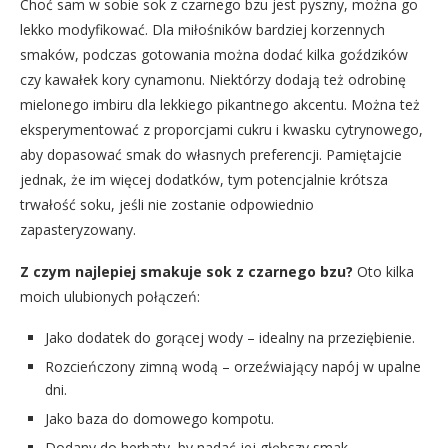
Choć sam w sobie sok z czarnego bzu jest pyszny, można go
lekko modyfikować. Dla miłośników bardziej korzennych
smaków, podczas gotowania można dodać kilka goździków
czy kawałek kory cynamonu. Niektórzy dodają też odrobinę
mielonego imbiru dla lekkiego pikantnego akcentu. Można też
eksperymentować z proporcjami cukru i kwasku cytrynowego,
aby dopasować smak do własnych preferencji. Pamiętajcie
jednak, że im więcej dodatków, tym potencjalnie krótsza
trwałość soku, jeśli nie zostanie odpowiednio
zapasteryzowany.
Z czym najlepiej smakuje sok z czarnego bzu?
Oto kilka
moich ulubionych połączeń:
Jako dodatek do gorącej wody – idealny na przeziębienie.
Rozcieńczony zimną wodą – orzeźwiający napój w upalne
dni.
Jako baza do domowego kompotu.
Dodany do herbaty, by nadać jej głębszy smak.