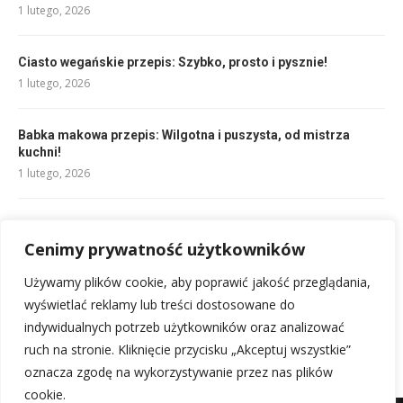
1 lutego, 2026
Ciasto wegańskie przepis: Szybko, prosto i pysznie!
1 lutego, 2026
Babka makowa przepis: Wilgotna i puszysta, od mistrza
kuchni!
1 lutego, 2026
Pierniki na choinkę przepis: Magia świątecznych wypieków!
Cenimy prywatność użytkowników
1 lutego, 2026
Używamy plików cookie, aby poprawić jakość przeglądania,
Mule przepis: Proste i pyszne danie dla każdego!
wyświetlać reklamy lub treści dostosowane do
1 lutego, 2026
indywidualnych potrzeb użytkowników oraz analizować
ruch na stronie. Kliknięcie przycisku „Akceptuj wszystkie”
oznacza zgodę na wykorzystywanie przez nas plików
cookie.