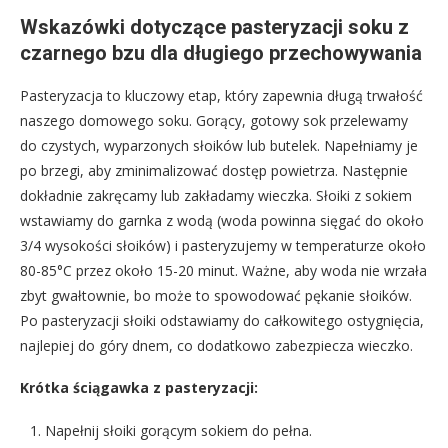
Wskazówki dotyczące pasteryzacji soku z
czarnego bzu dla długiego przechowywania
Pasteryzacja to kluczowy etap, który zapewnia długą trwałość
naszego domowego soku. Gorący, gotowy sok przelewamy
do czystych, wyparzonych słoików lub butelek. Napełniamy je
po brzegi, aby zminimalizować dostęp powietrza. Następnie
dokładnie zakręcamy lub zakładamy wieczka. Słoiki z sokiem
wstawiamy do garnka z wodą (woda powinna sięgać do około
3/4 wysokości słoików) i pasteryzujemy w temperaturze około
80-85°C przez około 15-20 minut. Ważne, aby woda nie wrzała
zbyt gwałtownie, bo może to spowodować pękanie słoików.
Po pasteryzacji słoiki odstawiamy do całkowitego ostygnięcia,
najlepiej do góry dnem, co dodatkowo zabezpiecza wieczko.
Krótka ściągawka z pasteryzacji:
Napełnij słoiki gorącym sokiem do pełna.