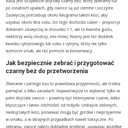
Bazą jest oczywiście dojrzały czarny bez, który zbieramy tuż
po ostatnich upałach, gdy owoce są już ciemne i soczyste.
Zazwyczaj potrzebuję około kilograma takich kiści, aby
uzyskać około litra soku. Do tego dochodzi cukier – proporcje
dobieram zazwyczaj w stosunku 1:1, ale to kwestia gustu,
niektórzy wolą słodszy, inni mniej. Ważny jest też dodatek
kwasku cytrynowego lub soku z cytryny, który nie tylko
wzmocni smak, ale też pomoże w konserwacji.
Jak bezpiecznie zebrać i przygotować
czarny bez do przetworzenia
Zbieranie czarnego bzu to prawdziwa przyjemność, ale trzeba
pamiętać o kilku zasadach. Najważniejsze to wybierać tylko w
pełni dojrzałe owoce – powinny być intensywnie czarne, lekko
błyszczące i łatwo odchodzić od łodyżki. Unikajcie zielonych,
niedojrzałych kiści, ponieważ mogą być gorzkie i nieprzyjemne
w smaku, a w skrajnych przypadkach nawet toksyczne. Po
zebraniu, owoce należy dokładnie przebrać, usuwając wszelkie