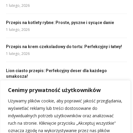
1 lutego, 2026
Przepis na kotlety rybne: Proste, pyszne i sycące danie
1 lutego, 2026
Przepis na krem czekoladowy do tortu: Perfekcyjny i łatwy!
1 lutego, 2026
Lion ciasto przepis: Perfekcyjny deser dla każdego
smakosza!
1 lutego, 2026
Cenimy prywatność użytkowników
Używamy plików cookie, aby poprawić jakość przeglądania,
Przepis na ciasto z galaretką: szybki, lekki deser dla
każdego!
wyświetlać reklamy lub treści dostosowane do
1 lutego, 2026
indywidualnych potrzeb użytkowników oraz analizować
ruch na stronie. Kliknięcie przycisku „Akceptuj wszystkie”
oznacza zgodę na wykorzystywanie przez nas plików