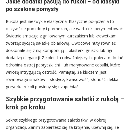
Jakie dodatki pasują do rukoli – od klasyki
po szalone pomysły
Rukola jest niezwykle elastyczna. Klasyczne połączenia to
oczywiście pomidory i parmezan, ale warto eksperymentować.
Świetnie smakuje z grillowanym kurczakiem lub krewetkami,
tworząc sycącą sałatkę obiadową. Owocowe nuty również
doskonale się z nią komponują – plasterki gruszki lub figi
dodadzą elegancji. Z kolei dla odważniejszych, polecam dodać
odrobinę ostrej papryczki chili lub marynowane cebulki, które
wniosą intrygującą ostrość. Pamiętaj, że kluczem jest
równowaga smaków – słodycz, kwasowość, słoność i lekka
goryczka rukoli powinny się uzupełniać.
Szybkie przygotowanie sałatki z rukolą –
krok po kroku
Sekret szybkiego przygotowania sałatki tkwi w dobrej
organizacji. Zanim zabierzesz się za krojenie, upewnij się, że