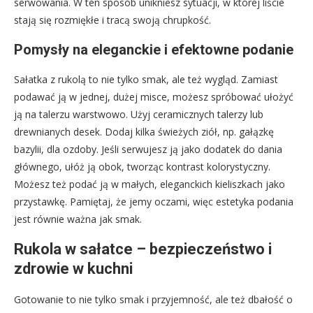
serwowania. W ten sposób unikniesz sytuacji, w której liście
stają się rozmiękłe i tracą swoją chrupkość.
Pomysły na eleganckie i efektowne podanie
Sałatka z rukolą to nie tylko smak, ale też wygląd. Zamiast
podawać ją w jednej, dużej misce, możesz spróbować ułożyć
ją na talerzu warstwowo. Użyj ceramicznych talerzy lub
drewnianych desek. Dodaj kilka świeżych ziół, np. gałązkę
bazylii, dla ozdoby. Jeśli serwujesz ją jako dodatek do dania
głównego, ułóż ją obok, tworząc kontrast kolorystyczny.
Możesz też podać ją w małych, eleganckich kieliszkach jako
przystawkę. Pamiętaj, że jemy oczami, więc estetyka podania
jest równie ważna jak smak.
Rukola w sałatce – bezpieczeństwo i
zdrowie w kuchni
Gotowanie to nie tylko smak i przyjemność, ale też dbałość o