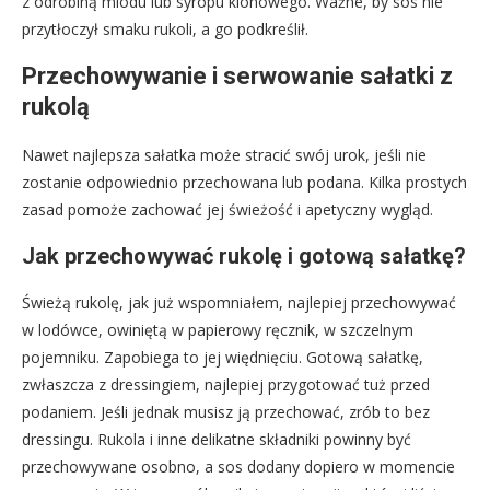
z odrobiną miodu lub syropu klonowego. Ważne, by sos nie
przytłoczył smaku rukoli, a go podkreślił.
Przechowywanie i serwowanie sałatki z
rukolą
Nawet najlepsza sałatka może stracić swój urok, jeśli nie
zostanie odpowiednio przechowana lub podana. Kilka prostych
zasad pomoże zachować jej świeżość i apetyczny wygląd.
Jak przechowywać rukolę i gotową sałatkę?
Świeżą rukolę, jak już wspomniałem, najlepiej przechowywać
w lodówce, owiniętą w papierowy ręcznik, w szczelnym
pojemniku. Zapobiega to jej więdnięciu. Gotową sałatkę,
zwłaszcza z dressingiem, najlepiej przygotować tuż przed
podaniem. Jeśli jednak musisz ją przechować, zrób to bez
dressingu. Rukola i inne delikatne składniki powinny być
przechowywane osobno, a sos dodany dopiero w momencie