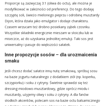
Proporcje są zazwyczaj 3:1 (oliwa do octu), ale można je
modyfikować w zależności od preferencji. Do tego dodaję
szczyptę soli, świeżo mielonego pieprzu i odrobinę musztardy
Dijon, która działa jako emulgator i dodaje charakteru.
Czasem wrzucam też drobno posiekany ząbek czosnku.
Wszystkie składniki energicznie mieszam w słoiczku lub w
miseczce, aż do uzyskania jednolitej emulsji. Taki sos jest
uniwersalny i pasuje do większości sałatek.
Inne propozycje sosów – dla urozmaicenia
smaku
Jeśli chcesz dodać sałatce inną nutę smakową, spróbuj sosu
na bazie jogurtu naturalnego z dodatkiem ziół (np. koperku,
szczypiorku) i soku z cytryny. Świetnie sprawdzi się też
dressing miodowo-musztardowy, gdzie oprócz miodu i
musztardy, użyjemy oliwy i soku z cytryny. A dla fanów
słodkich akcentów, polecam sos na bazie octu balsamicznego