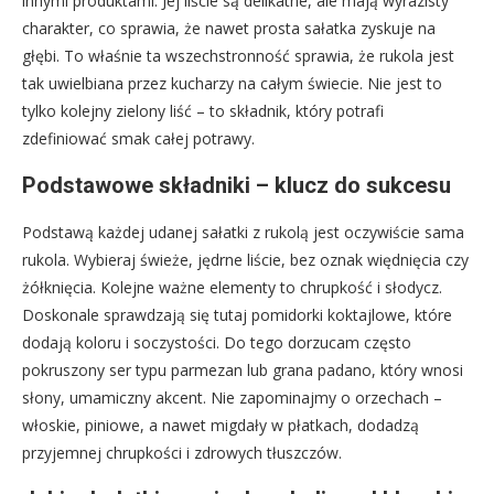
innymi produktami. Jej liście są delikatne, ale mają wyrazisty
charakter, co sprawia, że nawet prosta sałatka zyskuje na
głębi. To właśnie ta wszechstronność sprawia, że rukola jest
tak uwielbiana przez kucharzy na całym świecie. Nie jest to
tylko kolejny zielony liść – to składnik, który potrafi
zdefiniować smak całej potrawy.
Podstawowe składniki – klucz do sukcesu
Podstawą każdej udanej sałatki z rukolą jest oczywiście sama
rukola. Wybieraj świeże, jędrne liście, bez oznak więdnięcia czy
żółknięcia. Kolejne ważne elementy to chrupkość i słodycz.
Doskonale sprawdzają się tutaj pomidorki koktajlowe, które
dodają koloru i soczystości. Do tego dorzucam często
pokruszony ser typu parmezan lub grana padano, który wnosi
słony, umamiczny akcent. Nie zapominajmy o orzechach –
włoskie, piniowe, a nawet migdały w płatkach, dodadzą
przyjemnej chrupkości i zdrowych tłuszczów.