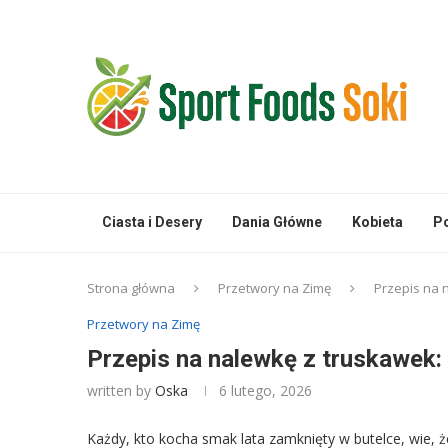
Ciasta i Desery
Dania Główne
Kobieta
Po
Strona główna
Przetwory na Zimę
Przepis na 
Przetwory na Zimę
Przepis na nalewkę z truskawek: 
written by
Oska
6 lutego, 2026
Każdy, kto kocha smak lata zamknięty w butelce, wie, 