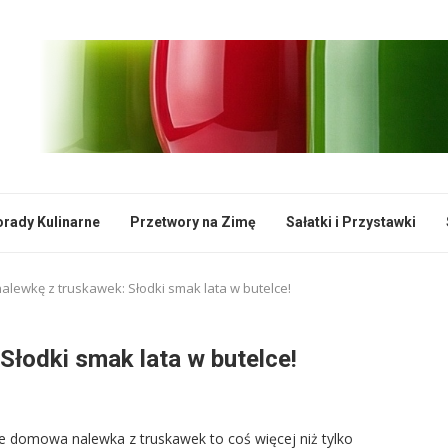
rady Kulinarne
Przetwory na Zimę
Sałatki i Przystawki
nalewkę z truskawek: Słodki smak lata w butelce!
Słodki smak lata w butelce!
że domowa nalewka z truskawek to coś więcej niż tylko