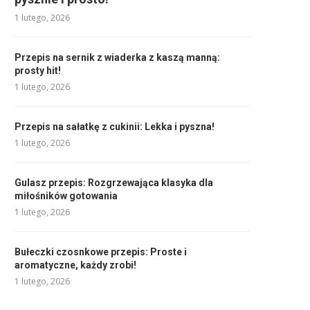
1 lutego, 2026
Przepis na sernik z wiaderka z kaszą manną:
prosty hit!
1 lutego, 2026
Przepis na sałatkę z cukinii: Lekka i pyszna!
1 lutego, 2026
Gulasz przepis: Rozgrzewająca klasyka dla
miłośników gotowania
1 lutego, 2026
Bułeczki czosnkowe przepis: Proste i
aromatyczne, każdy zrobi!
1 lutego, 2026