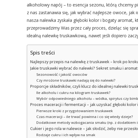
alkoholowy napój – to esencja sezonu, którą chcemy pie
z nas zastanawia się, jak wybrać najlepsze owoce, jak id
nasza nalewka zyskała głęboki kolor i bogaty aromat, k
przeprowadzimy Was przez cały proces, dzieląc się sp
idealną nalewkę truskawkową, nawet jeśli dopiero za
Spis treści
Najlepszy przepis na nalewkę z truskawek – krok po krok
Jakie truskawki wybrać do nalewki? Sekret smaku i aroma
Sezonowość i jakość owoców
Czy mrożone truskawki nadają się do nalewki?
Proporcje składników, czyli klucz do idealnej nalewki tr
Ile alkoholu i cukru na kilogram truskawek?
Wybór odpowiedniego alkoholu – wódka, spirytus czy bimb
Proces maceracji i fermentacji – jak uzyskać głęboki kolor
Pierwsze kroki z przygotowaniem truskawek
Czas maceracji – ile trwać powinna i co się wtedy dzieje?
Dodatkowe metody wzbogacania smaku (np. z dodatkiem 
Cukier i jego rola w nalewce – jak słodzić, żeby nie przesł
Rodzaje cukru i ich wpływ na smak