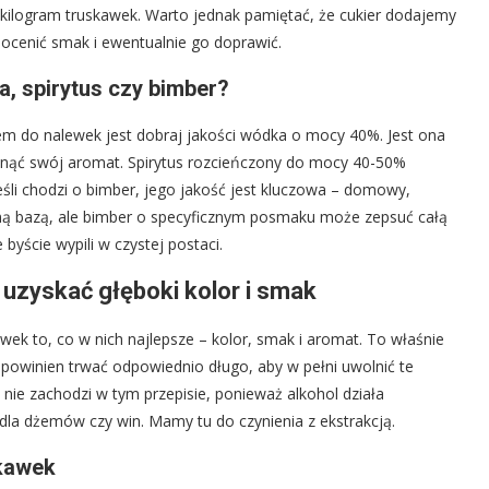
kilogram truskawek. Warto jednak pamiętać, że cukier dodajemy
ocenić smak i ewentualnie go doprawić.
, spirytus czy bimber?
em do nalewek jest dobraj jakości wódka o mocy 40%. Jest ona
inąć swój aromat. Spirytus rozcieńczony do mocy 40-50%
Jeśli chodzi o bimber, jego jakość jest kluczowa – domowy,
tną bazą, ale bimber o specyficznym posmaku może zepsuć całą
byście wypili w czystej postaci.
 uzyskać głęboki kolor i smak
wek to, co w nich najlepsze – kolor, smak i aromat. To właśnie
 powinien trwać odpowiednio długo, aby w pełni uwolnić te
nie zachodzi w tym przepisie, ponieważ alkohol działa
la dżemów czy win. Mamy tu do czynienia z ekstrakcją.
skawek