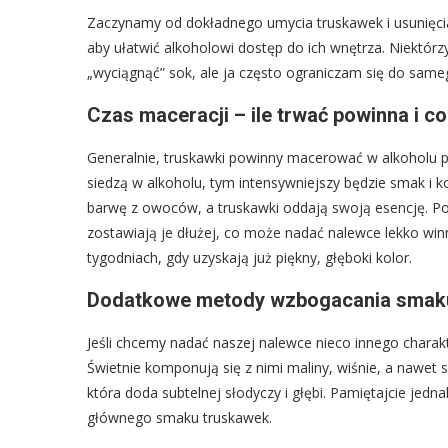
Zaczynamy od dokładnego umycia truskawek i usunięcia
aby ułatwić alkoholowi dostęp do ich wnętrza. Niektórz
„wyciągnąć” sok, ale ja często ograniczam się do same
Czas maceracji – ile trwać powinna i co
Generalnie, truskawki powinny macerować w alkoholu pr
siedzą w alkoholu, tym intensywniejszy będzie smak i k
barwę z owoców, a truskawki oddają swoją esencję. P
zostawiają je dłużej, co może nadać nalewce lekko w
tygodniach, gdy uzyskają już piękny, głęboki kolor.
Dodatkowe metody wzbogacania smaku
Jeśli chcemy nadać naszej nalewce nieco innego chara
Świetnie komponują się z nimi maliny, wiśnie, a nawet 
która doda subtelnej słodyczy i głębi. Pamiętajcie jed
głównego smaku truskawek.