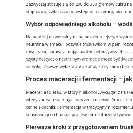
Zazwyczaj stosuje się od 200 do 300 gramów cukru na 
stopniowo, zwłaszcza po wstępnej maceracji, aby móc 
Wybór odpowiedniego alkoholu – wódka
Najbardziej uniwersalnym i najbezpieczniejszym wybor
neutralna w smaku i pozwala truskawkom w pełni rozw
również się sprawdzi, dając bardziej intensywny efekt. 
czysty destylat o neutralnym aromacie może być świe
nalewkę. Zawsze wybierajcie alkohol, który sami chętnie 
Proces maceracji i fermentacji – jak
Maceracja to etap, w którym alkohol „wyciąga” z truska
wtedy zaczyna się magia tworzenia nalewki. Proces ten
cenne składniki. Fermentacja w tradycyjnym rozumieniu 
konserwująco i hamuje procesy fermentacyjne typowe d
Pierwsze kroki z przygotowaniem tru