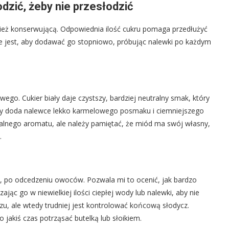
odzić, żeby nie przesłodzić
wnież konserwującą. Odpowiednia ilość cukru pomaga przedłużyć
ne jest, aby dodawać go stopniowo, próbując nalewki po każdym
ego. Cukier biały daje czystszy, bardziej neutralny smak, który
wy doda nalewce lekko karmelowego posmaku i ciemniejszego
kalnego aromatu, ale należy pamiętać, że miód ma swój własny,
.
i, po odcedzeniu owoców. Pozwala mi to ocenić, jak bardzo
jąc go w niewielkiej ilości ciepłej wody lub nalewki, aby nie
u, ale wtedy trudniej jest kontrolować końcową słodycz.
 jakiś czas potrząsać butelką lub słoikiem.