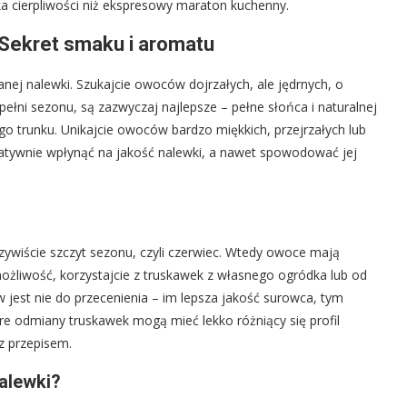
ka cierpliwości niż ekspresowy maraton kuchenny.
 Sekret smaku i aromatu
ej nalewki. Szukajcie owoców dojrzałych, ale jędrnych, o
ełni sezonu, są zazwyczaj najlepsze – pełne słońca i naturalnej
o trunku. Unikajcie owoców bardzo miękkich, przejrzałych lub
tywnie wpłynąć na jakość nalewki, a nawet spowodować jej
zywiście szczyt sezonu, czyli czerwiec. Wtedy owoce mają
 możliwość, korzystajcie z truskawek z własnego ogródka lub od
est nie do przecenienia – im lepsza jakość surowca, tym
tóre odmiany truskawek mogą mieć lekko różniący się profil
z przepisem.
alewki?