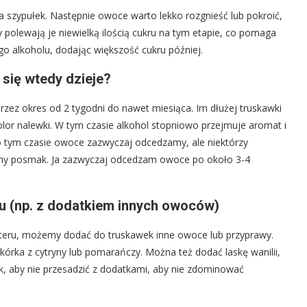
 szypułek. Następnie owoce warto lekko rozgnieść lub pokroić,
y polewają je niewielką ilością cukru na tym etapie, co pomaga
go alkoholu, dodając większość cukru później.
 się wtedy dzieje?
zez okres od 2 tygodni do nawet miesiąca. Im dłużej truskawki
olor nalewki. W tym czasie alkohol stopniowo przejmuje aromat i
o tym czasie owoce zazwyczaj odcedzamy, ale niektórzy
inny posmak. Ja zazwyczaj odcedzam owoce po około 3-4
 (np. z dodatkiem innych owoców)
kteru, możemy dodać do truskawek inne owoce lub przyprawy.
skórka z cytryny lub pomarańczy. Można też dodać laskę wanilii,
nak, aby nie przesadzić z dodatkami, aby nie zdominować