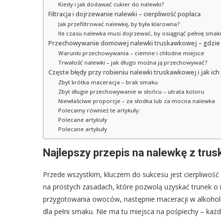
Kiedy i jak dodawać cukier do nalewki?
Filtracja i dojrzewanie nalewki – cierpliwość popłaca
Jak przefiltrować nalewkę, by była klarowna?
Ile czasu nalewka musi dojrzewać, by osiągnąć pełnię smak
Przechowywanie domowej nalewki truskawkowej – gdzie i
Warunki przechowywania – ciemne i chłodne miejsce
Trwałość nalewki – jak długo można ją przechowywać?
Częste błędy przy robieniu nalewki truskawkowej i jak ich
Zbyt krótka maceracja – brak smaku
Zbyt długie przechowywanie w słońcu – utrata koloru
Niewłaściwe proporcje – za słodka lub za mocna nalewka
Polecamy również te artykuły:
Polecane artykuły
Polecane artykuły
Najlepszy przepis na nalewkę z tru
Przede wszystkim, kluczem do sukcesu jest cierpliwość i
na prostych zasadach, które pozwolą uzyskać trunek 
przygotowania owoców, następnie maceracji w alkoholu,
dla pełni smaku. Nie ma tu miejsca na pośpiechy – ka