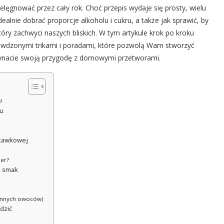
lęgnować przez cały rok. Choć przepis wydaje się prosty, wielu
ealnie dobrać proporcje alkoholu i cukru, a także jak sprawić, by
tóry zachwyci naszych bliskich. W tym artykule krok po kroku
rawdzonymi trikami i poradami, które pozwolą Wam stworzyć
czynacie swoją przygodę z domowymi przetworami.
u
tu
uskawkowej
er?
 i smak
innych owoców)
odzić