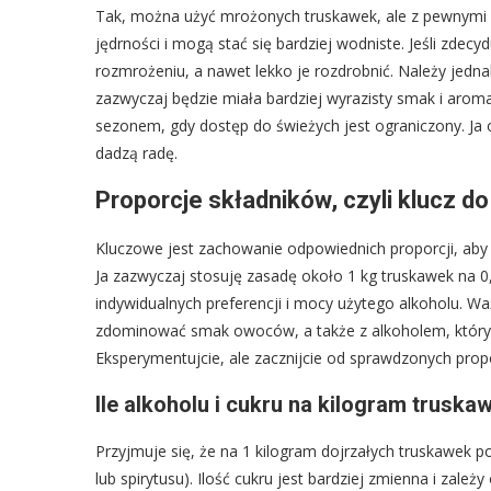
Tak, można użyć mrożonych truskawek, ale z pewnymi z
jędrności i mogą stać się bardziej wodniste. Jeśli zde
rozmrożeniu, a nawet lekko je rozdrobnić. Należy jed
zazwyczaj będzie miała bardziej wyrazisty smak i ar
sezonem, gdy dostęp do świeżych jest ograniczony. Ja os
dadzą radę.
Proporcje składników, czyli klucz d
Kluczowe jest zachowanie odpowiednich proporcji, aby 
Ja zazwyczaj stosuję zasadę około 1 kg truskawek na 0,5
indywidualnych preferencji i mocy użytego alkoholu. Wa
zdominować smak owoców, a także z alkoholem, który 
Eksperymentujcie, ale zacznijcie od sprawdzonych propo
Ile alkoholu i cukru na kilogram truska
Przyjmuje się, że na 1 kilogram dojrzałych truskawek p
lub spirytusu). Ilość cukru jest bardziej zmienna i zal