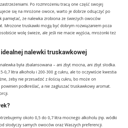
astrzeżeniami. Po rozmrożeniu tracą one część swojej
cydujecie się na mrożone owoce, warto je dobrze odsączyć po
nak pamiętać, że nalewka zrobiona ze świeżych owoców
omat. Mrożone truskawki mogą być dobrym rozwiązaniem poza
obiście wolę świeże, ale jeśli nie macie wyjścia, mrożonki też
o idealnej nalewki truskawkowej
nalewka była zbalansowana – ani zbyt mocna, ani zbyt słodka.
-0,7 litra alkoholu i 200-300 g cukru, ale to oczywiście kwestia
żne, żeby nie przesadzić z ilością cukru, bo może on
powinien podkreślać, a nie zagłuszać truskawkowy aromat.
rcji.
wek?
otrzebujemy około 0,5 do 0,7 litra mocnego alkoholu (np. wódki
eży od słodyczy samych owoców oraz Waszych preferencji.