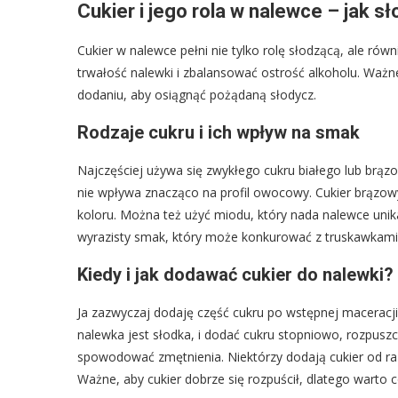
Cukier i jego rola w nalewce – jak sł
Cukier w nalewce pełni nie tylko rolę słodzącą, ale ró
trwałość nalewki i zbalansować ostrość alkoholu. Waż
dodaniu, aby osiągnąć pożądaną słodycz.
Rodzaje cukru i ich wpływ na smak
Najczęściej używa się zwykłego cukru białego lub brązow
nie wpływa znacząco na profil owocowy. Cukier brązo
koloru. Można też użyć miodu, który nada nalewce uni
wyrazisty smak, który może konkurować z truskawkami
Kiedy i jak dodawać cukier do nalewki?
Ja zazwyczaj dodaję część cukru po wstępnej maceracj
nalewka jest słodka, i dodać cukru stopniowo, rozpuszcza
spowodować zmętnienia. Niektórzy dodają cukier od raz
Ważne, aby cukier dobrze się rozpuścił, dlatego warto co