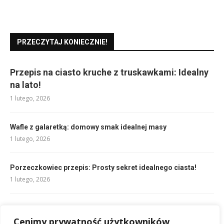
PRZECZYTAJ KONIECZNIE!
Przepis na ciasto kruche z truskawkami: Idealny
na lato!
1 lutego, 2026
Wafle z galaretką: domowy smak idealnej masy
1 lutego, 2026
Porzeczkowiec przepis: Prosty sekret idealnego ciasta!
1 lutego, 2026
Sennik las: Znaczenie snu o lesie, co symbolizuje?
Cenimy prywatność użytkowników
9 lutego, 2026