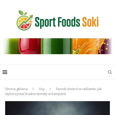
Strona główna
Sny
Sennik śmierci w reklamie: jak
wykorzystać trudne tematy w kampanii