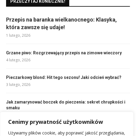
PRZECZYTAJ KONIECZNIE!
Przepis na baranka wielkanocnego: Klasyka,
która zawsze się udaje!
1 lutego, 2026
Grzane piwo: Rozgrzewający przepis na zimowe wieczory
4 lutego, 2026
Pieczarkowy blond: Hit tego sezonu! Jaki odcień wybrać?
3 lutego, 2026
Jak zamarynować boczek do pieczenia: sekret chrupkości i
smaku
4 lutego, 2026
Cenimy prywatność użytkowników
Używamy plików cookie, aby poprawić jakość przeglądania,
Przepis na smoothie bananowe: Szybki, zdrowy i pyszny