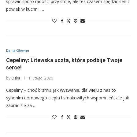
sprawić sporo radości przy stole, ale też czasem spędzić sen z
powiek w kuchni. …
Dania Główne
Cepeliny: Litewska uczta, która podbije Twoje
serce!
by
Oska
1 lutego, 2026
Cepeliny – choć brzmią jak wyzwanie, dla wielu z nas to
synonim domowego ciepła i smakowitych wspomnień, ale jak
zabrać się za …