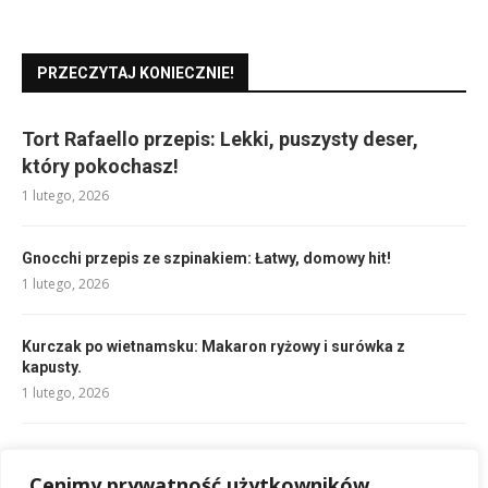
PRZECZYTAJ KONIECZNIE!
Tort Rafaello przepis: Lekki, puszysty deser,
który pokochasz!
1 lutego, 2026
Gnocchi przepis ze szpinakiem: Łatwy, domowy hit!
1 lutego, 2026
Kurczak po wietnamsku: Makaron ryżowy i surówka z
kapusty.
1 lutego, 2026
Przepis na brownie z fasoli: Zdrowe, wilgotne i pyszne!
Cenimy prywatność użytkowników
1 lutego, 2026