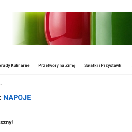
rady Kulinarne
Przetwory na Zimę
Sałatki i Przystawki
e"
:
NAPOJE
yszny!