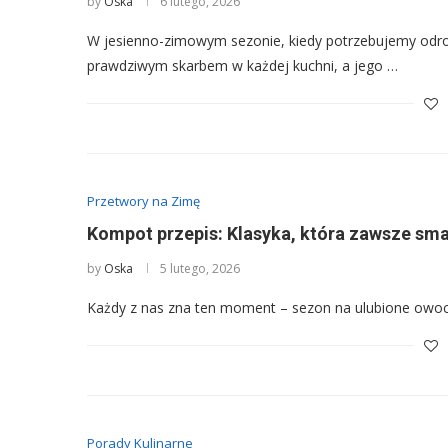
by
Oska
6 lutego, 2026
W jesienno-zimowym sezonie, kiedy potrzebujemy odrob
prawdziwym skarbem w każdej kuchni, a jego …
Przetwory na Zimę
Kompot przepis: Klasyka, która zawsze sma
by
Oska
5 lutego, 2026
Każdy z nas zna ten moment – sezon na ulubione owoce
Porady Kulinarne