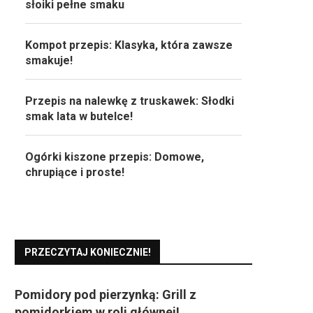
słoiki pełne smaku
Kompot przepis: Klasyka, która zawsze
smakuje!
Przepis na nalewkę z truskawek: Słodki
smak lata w butelce!
Ogórki kiszone przepis: Domowe,
chrupiące i proste!
PRZECZYTAJ KONIECZNIE!
Pomidory pod pierzynką: Grill z
pomidorkiem w roli głównej!