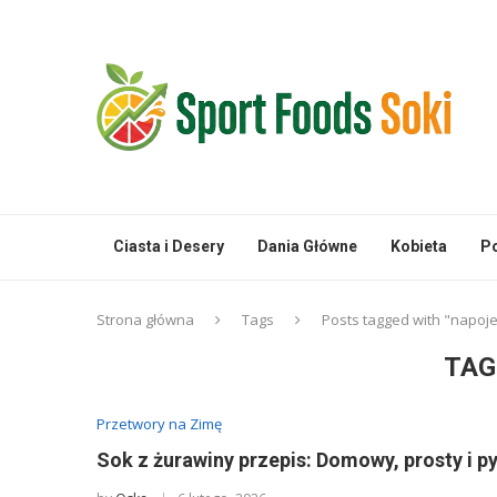
Ciasta i Desery
Dania Główne
Kobieta
Po
Strona główna
Tags
Posts tagged with "napoj
TAG
Przetwory na Zimę
Sok z żurawiny przepis: Domowy, prosty i p