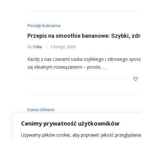
Porady Kulinarne
Przepis na smoothie bananowe: Szybki, zdr
by
Oska
3 lutego, 2026
Każdy z nas czasami szuka szybkiego i zdrowego spos
się idealnym rozwiązaniem – proste, …
Dania Główne
Ayran przepis: Orzeźwiający napój na lato – 
Cenimy prywatność użytkowników
by
Oska
1 lutego, 2026
Używamy plików cookie, aby poprawić jakość przeglądania