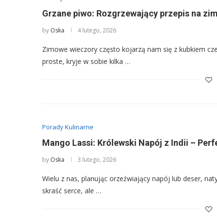
Grzane piwo: Rozgrzewający przepis na zi
by
Oska
4 lutego, 2026
Zimowe wieczory często kojarzą nam się z kubkiem cz
proste, kryje w sobie kilka …
Porady Kulinarne
Mango Lassi: Królewski Napój z Indii – Per
by
Oska
3 lutego, 2026
Wielu z nas, planując orzeźwiający napój lub deser, naty
skraść serce, ale …