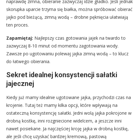
naprawdę zimna, obieranie zazwyczaj idzie gładko. Jeśli jednak
skorupka uparcie trzyma się białka, można spróbować obierać
jajko pod bieżącą, zimną wodą – drobne pęknięcia ułatwiają
ten proces.
Zapamiętaj:
Najlepszy czas gotowania jajek na twardo to
zazwyczaj 8-10 minut od momentu zagotowania wody.
Zawsze po ugotowaniu polewaj jajka zimną wodą – to klucz
do łatwego obierania.
Sekret idealnej konsystencji sałatki
jajecznej
Kiedy już mamy idealnie ugotowane jajka, przychodzi czas na
krojenie. Tutaj też mamy kilka opcji, które wpływają na
ostateczną konsystencję sałatki. Jedni wolą jajka pokrojone w
drobną kostkę, inni rozgniecione widelcem, a jeszcze inni
nawet posiekane. Ja najczęściej kroję jajka w drobną kostkę,
ale jeśli chcę uzyskać bardziej kremową, pastową