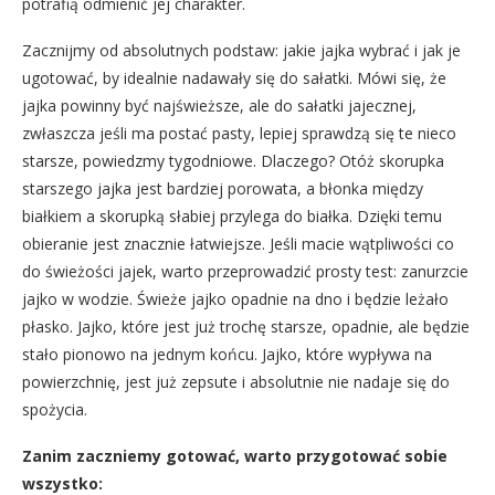
potrafią odmienić jej charakter.
Zacznijmy od absolutnych podstaw: jakie jajka wybrać i jak je
ugotować, by idealnie nadawały się do sałatki. Mówi się, że
jajka powinny być najświeższe, ale do sałatki jajecznej,
zwłaszcza jeśli ma postać pasty, lepiej sprawdzą się te nieco
starsze, powiedzmy tygodniowe. Dlaczego? Otóż skorupka
starszego jajka jest bardziej porowata, a błonka między
białkiem a skorupką słabiej przylega do białka. Dzięki temu
obieranie jest znacznie łatwiejsze. Jeśli macie wątpliwości co
do świeżości jajek, warto przeprowadzić prosty test: zanurzcie
jajko w wodzie. Świeże jajko opadnie na dno i będzie leżało
płasko. Jajko, które jest już trochę starsze, opadnie, ale będzie
stało pionowo na jednym końcu. Jajko, które wypływa na
powierzchnię, jest już zepsute i absolutnie nie nadaje się do
spożycia.
Zanim zaczniemy gotować, warto przygotować sobie
wszystko: