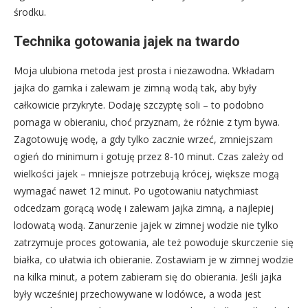
środku.
Technika gotowania jajek na twardo
Moja ulubiona metoda jest prosta i niezawodna. Wkładam
jajka do garnka i zalewam je zimną wodą tak, aby były
całkowicie przykryte. Dodaję szczyptę soli – to podobno
pomaga w obieraniu, choć przyznam, że różnie z tym bywa.
Zagotowuję wodę, a gdy tylko zacznie wrzeć, zmniejszam
ogień do minimum i gotuję przez 8-10 minut. Czas zależy od
wielkości jajek – mniejsze potrzebują krócej, większe mogą
wymagać nawet 12 minut. Po ugotowaniu natychmiast
odcedzam gorącą wodę i zalewam jajka zimną, a najlepiej
lodowatą wodą. Zanurzenie jajek w zimnej wodzie nie tylko
zatrzymuje proces gotowania, ale też powoduje skurczenie się
białka, co ułatwia ich obieranie. Zostawiam je w zimnej wodzie
na kilka minut, a potem zabieram się do obierania. Jeśli jajka
były wcześniej przechowywane w lodówce, a woda jest