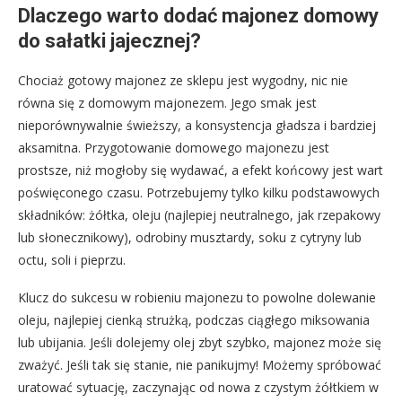
Dlaczego warto dodać majonez domowy
do sałatki jajecznej?
Chociaż gotowy majonez ze sklepu jest wygodny, nic nie
równa się z domowym majonezem. Jego smak jest
nieporównywalnie świeższy, a konsystencja gładsza i bardziej
aksamitna. Przygotowanie domowego majonezu jest
prostsze, niż mogłoby się wydawać, a efekt końcowy jest wart
poświęconego czasu. Potrzebujemy tylko kilku podstawowych
składników: żółtka, oleju (najlepiej neutralnego, jak rzepakowy
lub słonecznikowy), odrobiny musztardy, soku z cytryny lub
octu, soli i pieprzu.
Klucz do sukcesu w robieniu majonezu to powolne dolewanie
oleju, najlepiej cienką strużką, podczas ciągłego miksowania
lub ubijania. Jeśli dolejemy olej zbyt szybko, majonez może się
zważyć. Jeśli tak się stanie, nie panikujmy! Możemy spróbować
uratować sytuację, zaczynając od nowa z czystym żółtkiem w