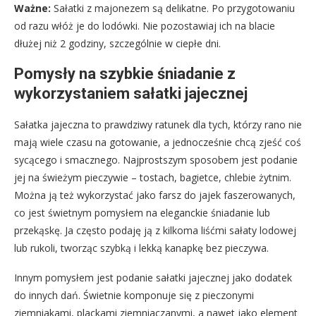
Ważne:
Sałatki z majonezem są delikatne. Po przygotowaniu
od razu włóż je do lodówki. Nie pozostawiaj ich na blacie
dłużej niż 2 godziny, szczególnie w ciepłe dni.
Pomysły na szybkie śniadanie z
wykorzystaniem sałatki jajecznej
Sałatka jajeczna to prawdziwy ratunek dla tych, którzy rano nie
mają wiele czasu na gotowanie, a jednocześnie chcą zjeść coś
sycącego i smacznego. Najprostszym sposobem jest podanie
jej na świeżym pieczywie – tostach, bagietce, chlebie żytnim.
Można ją też wykorzystać jako farsz do jajek faszerowanych,
co jest świetnym pomysłem na eleganckie śniadanie lub
przekąskę. Ja często podaję ją z kilkoma liśćmi sałaty lodowej
lub rukoli, tworząc szybką i lekką kanapkę bez pieczywa.
Innym pomysłem jest podanie sałatki jajecznej jako dodatek
do innych dań. Świetnie komponuje się z pieczonymi
ziemniakami, plackami ziemniaczanymi, a nawet jako element