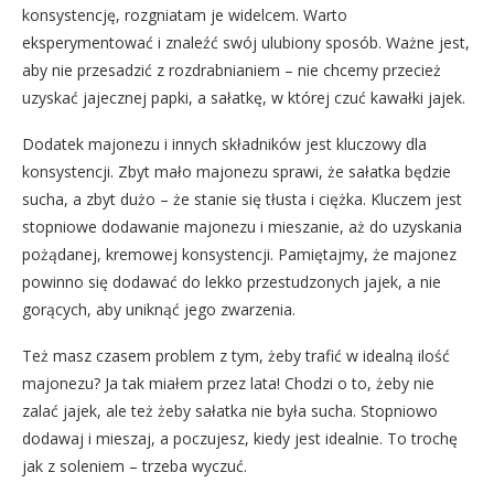
konsystencję, rozgniatam je widelcem. Warto
eksperymentować i znaleźć swój ulubiony sposób. Ważne jest,
aby nie przesadzić z rozdrabnianiem – nie chcemy przecież
uzyskać jajecznej papki, a sałatkę, w której czuć kawałki jajek.
Dodatek majonezu i innych składników jest kluczowy dla
konsystencji. Zbyt mało majonezu sprawi, że sałatka będzie
sucha, a zbyt dużo – że stanie się tłusta i ciężka. Kluczem jest
stopniowe dodawanie majonezu i mieszanie, aż do uzyskania
pożądanej, kremowej konsystencji. Pamiętajmy, że majonez
powinno się dodawać do lekko przestudzonych jajek, a nie
gorących, aby uniknąć jego zwarzenia.
Też masz czasem problem z tym, żeby trafić w idealną ilość
majonezu? Ja tak miałem przez lata! Chodzi o to, żeby nie
zalać jajek, ale też żeby sałatka nie była sucha. Stopniowo
dodawaj i mieszaj, a poczujesz, kiedy jest idealnie. To trochę
jak z soleniem – trzeba wyczuć.