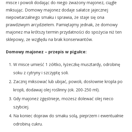
misce i powoli dodając do niego zważony majonez, ciągle
miksując. Domowy majonez dodaje sałatce jajecznej
niepowtarzalnego smaku i sprawia, że staje się ona
prawdziwym arcydziełem. Pamiętajmy jednak, że domowy
majonez ma krótszy termin przydatności do spożycia niż ten
sklepowy, ze względu na brak konserwantów.
Domowy majonez – przepis w pigułce:
W misce umieść 1 żółtko, łyżeczkę musztardy, odrobinę
soku z cytryny i szczyptę soli.
Zacznij miksować lub ubijać, powoli, dosłownie kropla po
kropli, dodawaj olej roślinny (ok. 200-250 ml).
Gdy majonez zgęstnieje, możesz dolewać olej nieco
szybciej.
Na koniec dopraw do smaku solą, pieprzem i ewentualnie
odrobiną cukru.