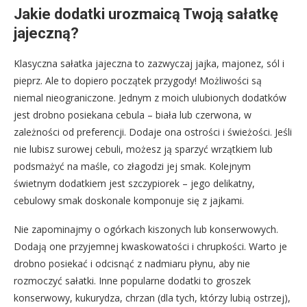
Jakie dodatki urozmaicą Twoją sałatkę
jajeczną?
Klasyczna sałatka jajeczna to zazwyczaj jajka, majonez, sól i
pieprz. Ale to dopiero początek przygody! Możliwości są
niemal nieograniczone. Jednym z moich ulubionych dodatków
jest drobno posiekana cebula – biała lub czerwona, w
zależności od preferencji. Dodaje ona ostrości i świeżości. Jeśli
nie lubisz surowej cebuli, możesz ją sparzyć wrzątkiem lub
podsmażyć na maśle, co złagodzi jej smak. Kolejnym
świetnym dodatkiem jest szczypiorek – jego delikatny,
cebulowy smak doskonale komponuje się z jajkami.
Nie zapominajmy o ogórkach kiszonych lub konserwowych.
Dodają one przyjemnej kwaskowatości i chrupkości. Warto je
drobno posiekać i odcisnąć z nadmiaru płynu, aby nie
rozmoczyć sałatki. Inne popularne dodatki to groszek
konserwowy, kukurydza, chrzan (dla tych, którzy lubią ostrzej),