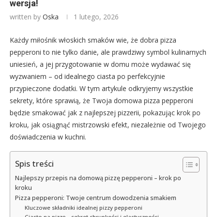
wersja!
written by
Oska
1 lutego, 2026
Każdy miłośnik włoskich smaków wie, że dobra pizza
pepperoni to nie tylko danie, ale prawdziwy symbol kulinarnych
uniesień, a jej przygotowanie w domu może wydawać się
wyzwaniem – od idealnego ciasta po perfekcyjnie
przypieczone dodatki. W tym artykule odkryjemy wszystkie
sekrety, które sprawią, że Twoja domowa pizza pepperoni
będzie smakować jak z najlepszej pizzerii, pokazując krok po
kroku, jak osiągnąć mistrzowski efekt, niezależnie od Twojego
doświadczenia w kuchni.
Spis treści
Najlepszy przepis na domową pizzę pepperoni – krok po
kroku
Pizza pepperoni: Twoje centrum dowodzenia smakiem
Kluczowe składniki idealnej pizzy pepperoni
Ciasto na pizzę – sekret chrupkości i elastyczności