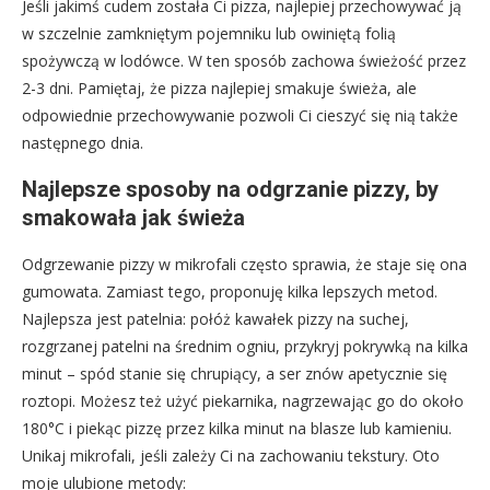
Jeśli jakimś cudem została Ci pizza, najlepiej przechowywać ją
w szczelnie zamkniętym pojemniku lub owiniętą folią
spożywczą w lodówce. W ten sposób zachowa świeżość przez
2-3 dni. Pamiętaj, że pizza najlepiej smakuje świeża, ale
odpowiednie przechowywanie pozwoli Ci cieszyć się nią także
następnego dnia.
Najlepsze sposoby na odgrzanie pizzy, by
smakowała jak świeża
Odgrzewanie pizzy w mikrofali często sprawia, że staje się ona
gumowata. Zamiast tego, proponuję kilka lepszych metod.
Najlepsza jest patelnia: połóż kawałek pizzy na suchej,
rozgrzanej patelni na średnim ogniu, przykryj pokrywką na kilka
minut – spód stanie się chrupiący, a ser znów apetycznie się
roztopi. Możesz też użyć piekarnika, nagrzewając go do około
180°C i piekąc pizzę przez kilka minut na blasze lub kamieniu.
Unikaj mikrofali, jeśli zależy Ci na zachowaniu tekstury. Oto
moje ulubione metody: