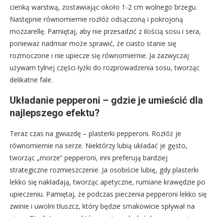
cienką warstwą, zostawiając około 1-2 cm wolnego brzegu.
Następnie równomiernie rozłóż odsączoną i pokrojoną
mozzarellę. Pamiętaj, aby nie przesadzić z ilością sosu i sera,
ponieważ nadmiar może sprawić, że ciasto stanie się
rozmoczone i nie upiecze się równomiernie. Ja zazwyczaj
używam tylnej części łyżki do rozprowadzenia sosu, tworząc
delikatne fale.
Układanie pepperoni – gdzie je umieścić dla
najlepszego efektu?
Teraz czas na gwiazdę – plasterki pepperoni. Rozłóż je
równomiernie na serze. Niektórzy lubią układać je gęsto,
tworząc „morze” pepperoni, inni preferują bardziej
strategiczne rozmieszczenie. Ja osobiście lubię, gdy plasterki
lekko się nakładają, tworząc apetyczne, rumiane krawędzie po
upieczeniu. Pamiętaj, że podczas pieczenia pepperoni lekko się
zwinie i uwolni tłuszcz, który będzie smakowicie spływał na