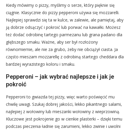
Kiedy mówimy o pizzy, myślimy o serze, który pięknie się
ciągnie. Klasycznie do pizzy pepperoni używa się mozzarelli.
Najlepiej sprawdzi się ta w kulce, w zalewie, ale pamiętaj, aby
ją dobrze odsączyć i pokroić lub porwać na kawałki. Możesz
też dodać odrobinę tartego parmezanu lub grana padano dla
głębszego smaku. Ważne, aby ser był rozłożony
równomiernie, ale nie za grubo, żeby nie obciążył ciasta. Ja
często mieszam mozzarellę z odrobiną startego cheddara dla
bardziej wyrazistego koloru i smaku.
Pepperoni – jak wybrać najlepsze i jak je
pokroić
Pepperoni to gwiazda tej pizzy, więc warto poświęcić mu
chwilę uwagi. Szukaj dobrej jakości, lekko pikantnego salami,
najlepiej z wołowiny lub mieszanki wołowiny z wieprzowiną.
Kluczowe jest pokrojenie go w cienkie plasterki – dzięki temu
podczas pieczenia ładnie się zarumieni, lekko zwinie i uwolni