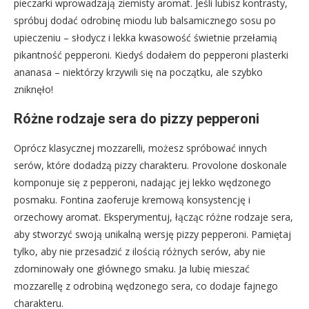
pieczarki wprowadzają ziemisty aromat. Jeśli lubisz kontrasty,
spróbuj dodać odrobinę miodu lub balsamicznego sosu po
upieczeniu – słodycz i lekka kwasowość świetnie przełamią
pikantność pepperoni. Kiedyś dodałem do pepperoni plasterki
ananasa – niektórzy krzywili się na początku, ale szybko
zniknęło!
Różne rodzaje sera do pizzy pepperoni
Oprócz klasycznej mozzarelli, możesz spróbować innych
serów, które dodadzą pizzy charakteru. Provolone doskonale
komponuje się z pepperoni, nadając jej lekko wędzonego
posmaku. Fontina zaoferuje kremową konsystencję i
orzechowy aromat. Eksperymentuj, łącząc różne rodzaje sera,
aby stworzyć swoją unikalną wersję pizzy pepperoni. Pamiętaj
tylko, aby nie przesadzić z ilością różnych serów, aby nie
zdominowały one głównego smaku. Ja lubię mieszać
mozzarellę z odrobiną wędzonego sera, co dodaje fajnego
charakteru.