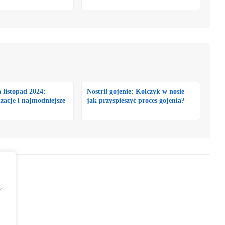
 listopad 2024:
Nostril gojenie: Kolczyk w nosie –
izacje i najmodniejsze
jak przyspieszyć proces gojenia?
,