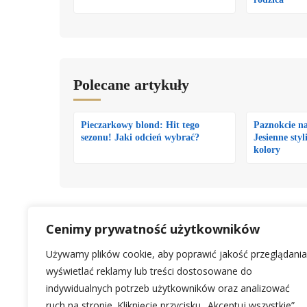
Polecane artykuły
Pieczarkowy blond: Hit tego
Paznokcie na
sezonu! Jaki odcień wybrać?
Jesienne styl
kolory
Cenimy prywatność użytkowników
VXADMIN
Używamy plików cookie, aby poprawić jakość przeglądania
wyświetlać reklamy lub treści dostosowane do
indywidualnych potrzeb użytkowników oraz analizować
ruch na stronie. Kliknięcie przycisku „Akceptuj wszystkie”