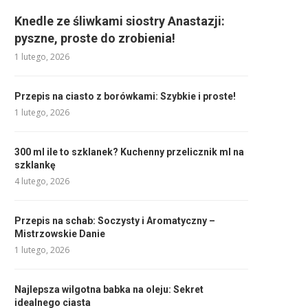
Knedle ze śliwkami siostry Anastazji:
pyszne, proste do zrobienia!
1 lutego, 2026
Przepis na ciasto z borówkami: Szybkie i proste!
1 lutego, 2026
300 ml ile to szklanek? Kuchenny przelicznik ml na
szklankę
4 lutego, 2026
Przepis na schab: Soczysty i Aromatyczny –
Mistrzowskie Danie
1 lutego, 2026
Najlepsza wilgotna babka na oleju: Sekret
idealnego ciasta