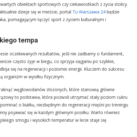
artych obiektach sportowych czy ciekawostkach z życia stolicy.
ktualnie dzieje się w mieście, portal
Tu Warszawa 24
będzie
a, pomagającym łączyć sport z życiem kulturalnym i
skiego tempa
iesie oczekiwanych rezultatów, jeśli nie zadbamy o fundament,
ście często żyje w biegu, co sprzyja sięganiu po szybkie,
bija się na regeneracji i poziomie energii. Kluczem do sukcesu
ą organizm w wysiłku fizycznym.
braknąć węglowodanów złożonych, które stanowią główne
 brązowy to podstawa, która pozwoli utrzymać stały poziom cukru
ominać o białku, niezbędnym do regeneracji mięśni po treningu
winny pojawiać się w każdym głównym posiłku. Warto również
skiego smogu i wysokich temperatur w lecie staje się