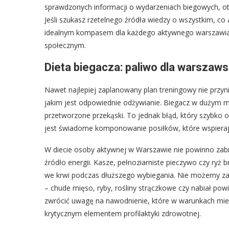
sprawdzonych informacji o wydarzeniach biegowych, otw
Jeśli szukasz rzetelnego źródła wiedzy o wszystkim, co a
idealnym kompasem dla każdego aktywnego warszawiak
społecznym.
Dieta biegacza: paliwo dla warszaw
Nawet najlepiej zaplanowany plan treningowy nie przyn
jakim jest odpowiednie odżywianie. Biegacz w dużym mie
przetworzone przekąski. To jednak błąd, który szybko od
jest świadome komponowanie posiłków, które wspieraj
W diecie osoby aktywnej w Warszawie nie powinno za
źródło energii. Kasze, pełnoziarniste pieczywo czy ryż
we krwi podczas dłuższego wybiegania. Nie możemy zap
– chude mięso, ryby, rośliny strączkowe czy nabiał po
zwrócić uwagę na nawodnienie, które w warunkach miej
krytycznym elementem profilaktyki zdrowotnej.