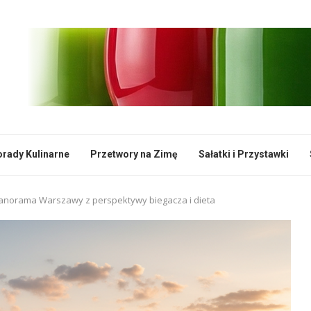
rady Kulinarne
Przetwory na Zimę
Sałatki i Przystawki
panorama Warszawy z perspektywy biegacza i dieta